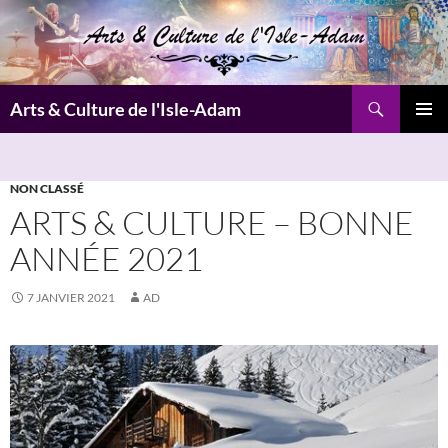
Aller
au
contenu
Recherche
Arts & Culture de l'Isle-Adam
MENU
PRINCI
NON CLASSÉ
ARTS & CULTURE – BONNE
ANNÉE 2021
7 JANVIER 2021
AD