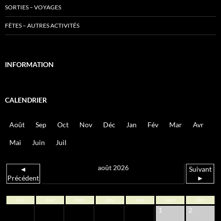
SORTIES – VOYAGES
FÊTES – AUTRES ACTIVITÉS
INFORMATION
CALENDRIER
Août
Sep
Oct
Nov
Déc
Jan
Fév
Mar
Avr
Mai
Juin
Juil
août 2026
◄
Suivant
Précédent
►
lun
mar
mer
jeu
ven
sam
dim
1
2