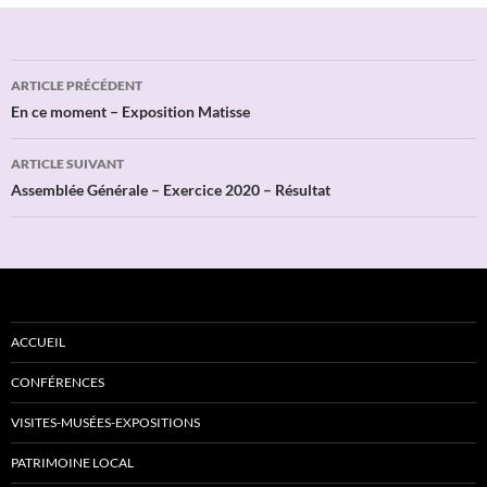
Navigation
ARTICLE PRÉCÉDENT
des
En ce moment – Exposition Matisse
articles
ARTICLE SUIVANT
Assemblée Générale – Exercice 2020 – Résultat
ACCUEIL
CONFÉRENCES
VISITES-MUSÉES-EXPOSITIONS
PATRIMOINE LOCAL