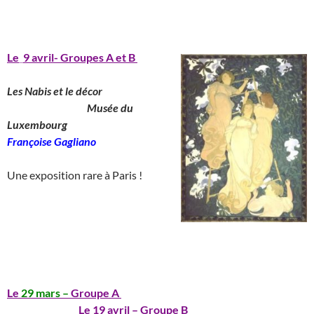
_______________________________________
Le
_
9 avril- Groupes A et B
Les Nabis et le décor
__________________
Musée du
Luxembourg
_______________
Françoise Gagliano
__
Une exposition rare à Paris !
_____________________________________
__
_______________________________________
Le
29 mars –
Groupe A
_____________________________
________________
Le 19 avril – Groupe B