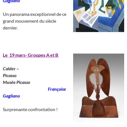
Gagliano
___________________
Un panorama exceptionnel de ce
grand mouvement du siècle
dernier.
______________________
Le
_
19 mars- Groupes A et B
Calder –
Picasso
________________________
Musée Picasso
_______________________
Françoise
Gagliano
__
Surprenante confrontation !
____________________________________