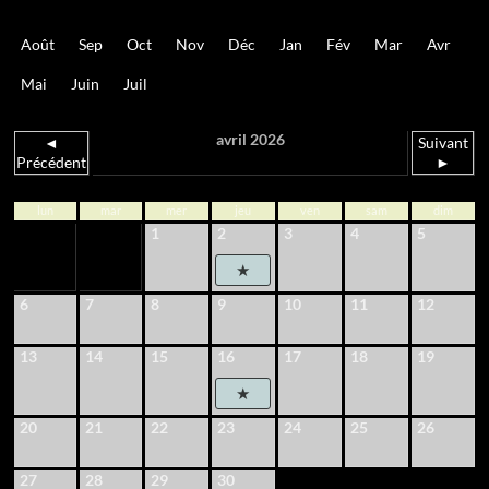
Août
Sep
Oct
Nov
Déc
Jan
Fév
Mar
Avr
Mai
Juin
Juil
avril 2026
◄
Suivant
Précédent
►
lun
mar
mer
jeu
ven
sam
dim
1
2
3
4
5
6
7
8
9
10
11
12
13
14
15
16
17
18
19
20
21
22
23
24
25
26
27
28
29
30