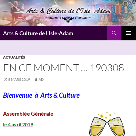
Aller
au
contenu
Recherche
Arts & Culture de l'Isle-Adam
MENU
PRINCI
ACTUALITÉS
EN CE MOMENT … 190308
8 MARS 2019
AD
Bienvenue à
Arts & Culture
Assemblée Générale
le 4 avril 2019