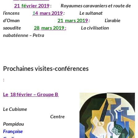
__
____
21
_
fé
vrier 2019
:
_____
Royaumes caravaniers et route de
l’encens
______
1
4
_
mars
201
9
:
_______
Le sultanat
d’Oman
____________
_____
21
_
mars
201
9
:
_______
L’arabie
saoudite
_____
28
_
mars
2019
:
________
La civilisation
nabatéenne – Petra
_________________________________________
______________________________
_____________________________________________
Prochaines visites-conférences
:
Le
_
18 février – Groupe B
Le Cubisme
________________________
Centre
Pompidou
__________________
Françoise