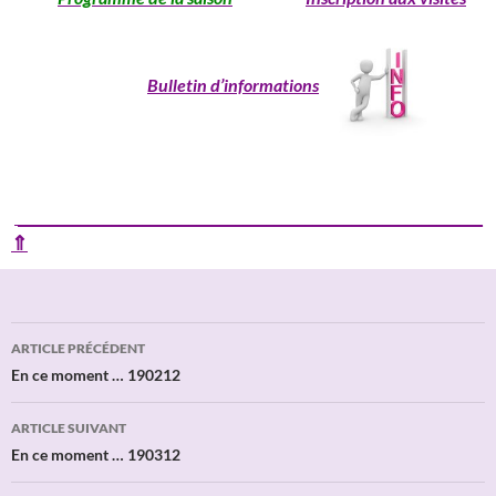
Bulletin d’informations
____________________________________________________________
⇑
Navigation
ARTICLE PRÉCÉDENT
des
En ce moment … 190212
articles
ARTICLE SUIVANT
En ce moment … 190312