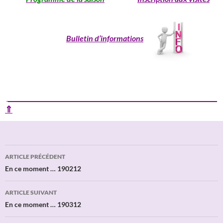
Bulletin d’informations
____________________________________________________________
⇑
Navigation
ARTICLE PRÉCÉDENT
des
En ce moment … 190212
articles
ARTICLE SUIVANT
En ce moment … 190312