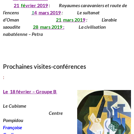
__
____
21
_
fé
vrier 2019
:
_____
Royaumes caravaniers et route de
l’encens
______
1
4
_
mars
201
9
:
_______
Le sultanat
d’Oman
____________
_____
21
_
mars
201
9
:
_______
L’arabie
saoudite
_____
28
_
mars
2019
:
________
La civilisation
nabatéenne – Petra
_________________________________________
______________________________
_____________________________________________
Prochaines visites-conférences
:
Le
_
18 février – Groupe B
Le Cubisme
________________________
Centre
Pompidou
__________________
Françoise