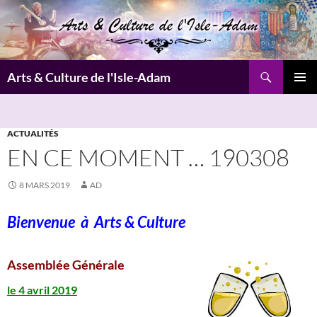
Aller
au
contenu
Recherche
Arts & Culture de l'Isle-Adam
MENU
PRINCI
ACTUALITÉS
EN CE MOMENT … 190308
8 MARS 2019
AD
Bienvenue à
Arts & Culture
Assemblée Générale
le 4 avril 2019