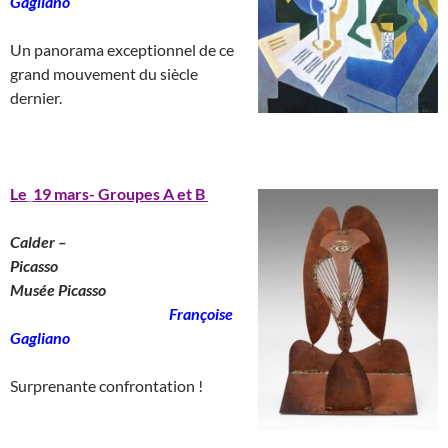
Gagliano
___________________
Un panorama exceptionnel de ce
grand mouvement du siècle
dernier.
______________________
Le
_
19 mars- Groupes A et B
Calder –
Picasso
________________________
Musée Picasso
_______________________
Françoise
Gagliano
__
Surprenante confrontation !
____________________________________