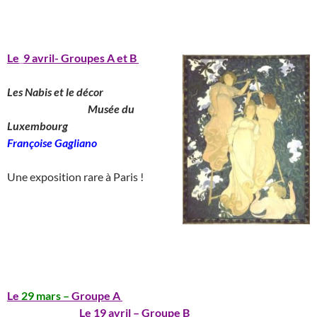
_______________________________________
Le
_
9 avril- Groupes A et B
Les Nabis et le décor
__________________
Musée du
Luxembourg
_______________
Françoise Gagliano
__
Une exposition rare à Paris !
_____________________________________
__
_______________________________________
Le
29 mars –
Groupe A
_____________________________
________________
Le 19 avril – Groupe B