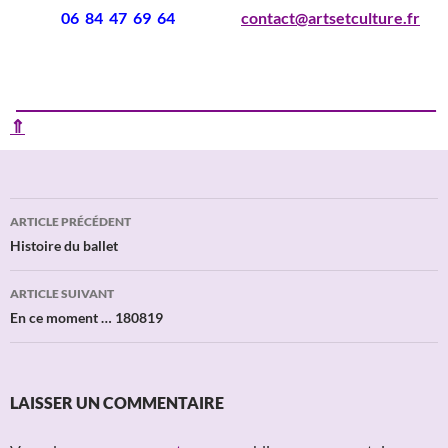
06 84 47 69 64
contact@artsetculture.fr
____________________________________________________________
⇑
Navigation
ARTICLE PRÉCÉDENT
des
Histoire du ballet
articles
ARTICLE SUIVANT
En ce moment … 180819
LAISSER UN COMMENTAIRE