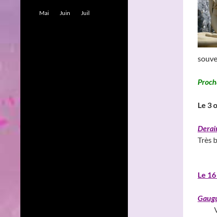
Mai
Juin
Juil
souve
Procha
Le 3 
Derai
Très 
______
Le 16
Gaugu
V