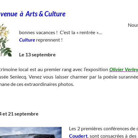
nvenue à
Arts & Culture
________________________________________________________
Nous 
bonnes vacances ! C’est la « rentrée »…
________________
Culture
reprennent !
____________________________
Le 13 septembre
trimoine local est au premier rang avec l’exposition
Olivier Verle
sée Senlecq. Venez vous laisser charmer par la poésie suranné
mane de ces extraordinaires photos.
_____________________________________________________
4 et 21 septembre
Les 2 premières conférences de 
Coudert
, sont consacrées à des