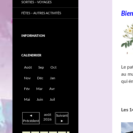
SORTIES – VOYAGES
Bie
FÊTES – AUTRES ACTIVITÉS
INFORMATION
CALENDRIER
Le pa
Août
Sep
Oct
au mu
Nov
Déc
Jan
qui é
Fév
Mar
Avr
______
Mai
Juin
Juil
Les 1
août
◄
Suivant
2026
Précédent
►