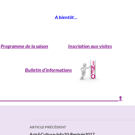
___________________________________________
______________________________
A bientôt…
_______________________________________________
Programme de la saison
Inscription aux visites
Bulletin d’informations
________________________________________________________⇑
Navigation
ARTICLE PRÉCÉDENT
Arts&Culture-Info10-Rentrée2017