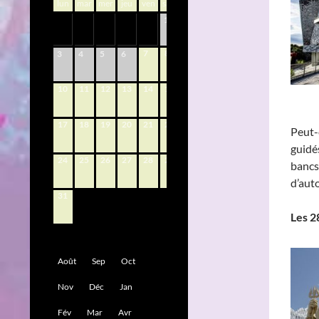
lun
mar
mer
jeu
ven
sam
dim
1
2
7
8
9
3
4
5
6
10
11
12
13
14
15
16
17
18
19
20
21
22
23
Peut-
guidé
24
25
26
27
28
29
30
bancs,
d’au
31
Les 2
Août
Sep
Oct
Nov
Déc
Jan
Fév
Mar
Avr