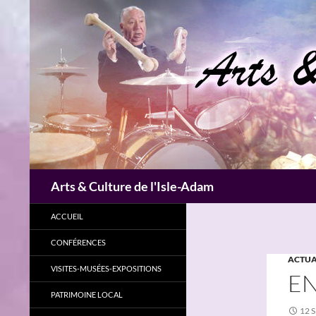
Aller
au
contenu
Recherche
Arts & Culture de l'Isle-Adam
ACCUEIL
CONFÉRENCES
ACTUA
VISITES-MUSÉES-EXPOSITIONS
EN
PATRIMOINE LOCAL
12 