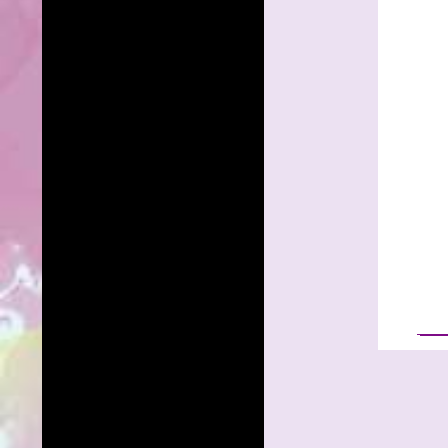
______
______
______
____