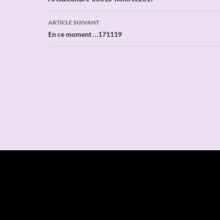
des
articles
ARTICLE SUIVANT
En ce moment …171119