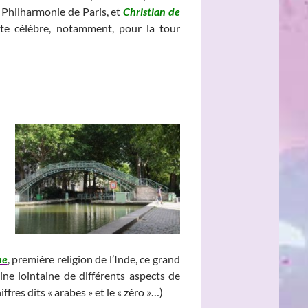
a Philharmonie de Paris, et
Christian de
te célèbre, notamment, pour la tour
___________________________________________
__________________________________
me
, première religion de l’Inde, ce grand
igine lointaine de différents aspects de
ffres dits « arabes » et le « zéro »…)