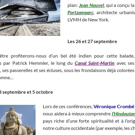
plan:
Jean Nouvel
, qui a conçu l
Portzamparc
,
architecte urbanis
LVMH de New York.
____________
__________________________________
Les 26 et 27 septembre
être profiterons-nous d’un bel été indien pour cette balade,
s par Patrick Hemmler, le long du
Canal Saint-Martin
avec ses
 ses passerelles et ses écluses, sous les frondaisons déjà colorées
tomne…
_____ _______________________________________________________
8 septembre et 5 octobre
Lors de ces conférences,
Véronique Crombé
nous aidera à mieux comprendre
l’Hindouis
pays riche d’une forte spiritualité et à l’or
notre culture occidentale (par exemple, les chi