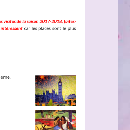
_________________
s visites de la saison 2017-2018, faites-
 intéressent
car les places sont le plus
derne.
_______
_______________
________________
____________