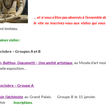
___________________________________________________
… et si vous n’êtes pas abonnés
à l’ensemble de
le vite ou inscrivez-vous aux visites qui vous
nt limitées.
ines visites :
octobre – Groupes A et B
n, Balthus, Giacometti – Une amitié artistique
,
au Musée d’art mo
belle exposition…
_____________________ ____________________________
_________________________________
 octobre – Groupe A
in l’alchimiste
au Grand Palais. Groupe B le 15 janvier.
______
oir
Inscriptions.
________________