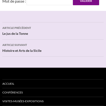
Mot de passe :
Navigation
ARTICLE PRÉCÉDENT
des
Le jus de la Tonne
articles
ARTICLE SUIVANT
Histoire et Arts de la Sicile
ACCUEIL
CONFÉRENCES
VISITES-MUSÉES-EXPOSITIONS