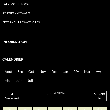
PATRIMOINE LOCAL
SORTIES – VOYAGES
FÊTES – AUTRES ACTIVITÉS
INFORMATION
CALENDRIER
Août
Sep
Oct
Nov
Déc
Jan
Fév
Mar
Avr
Mai
Juin
Juil
juillet 2026
◄
Suivant
Précédent
►
lun
mar
mer
jeu
ven
sam
dim