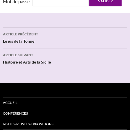
Mot de passe :
Navigation
ARTICLE PRÉCÉDENT
des
Le jus de la Tonne
articles
ARTICLE SUIVANT
Histoire et Arts de la Sicile
ACCUEIL
CONFÉRENCES
VISITES-MUSÉES-EXPOSITIONS