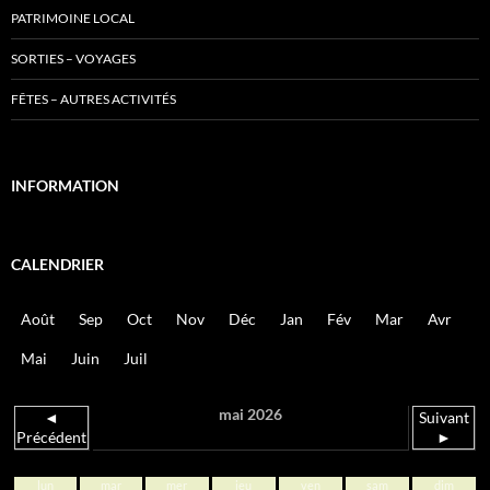
PATRIMOINE LOCAL
SORTIES – VOYAGES
FÊTES – AUTRES ACTIVITÉS
INFORMATION
CALENDRIER
Août
Sep
Oct
Nov
Déc
Jan
Fév
Mar
Avr
Mai
Juin
Juil
mai 2026
◄
Suivant
Précédent
►
lun
mar
mer
jeu
ven
sam
dim