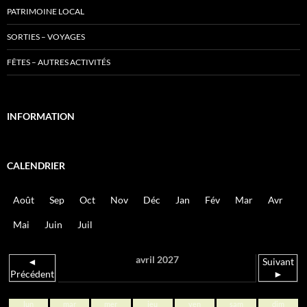
PATRIMOINE LOCAL
SORTIES – VOYAGES
FÊTES – AUTRES ACTIVITÉS
INFORMATION
CALENDRIER
Août
Sep
Oct
Nov
Déc
Jan
Fév
Mar
Avr
Mai
Juin
Juil
avril 2027
◄
Suivant
Précédent
►
lun
mar
mer
jeu
ven
sam
dim