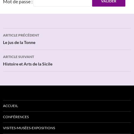
Mot de passe :
Navigation
ARTICLE PRÉCÉDENT
des
Le jus de la Tonne
articles
ARTICLE SUIVANT
Histoire et Arts de la Sicile
ACCUEIL
CONFÉRENCES
VISITES-MUSÉES-EXPOSITIONS