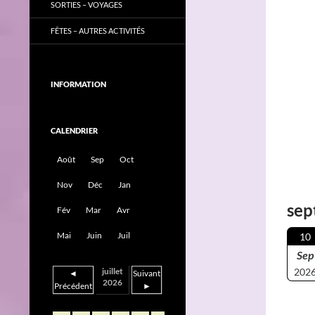
SORTIES – VOYAGES
FÊTES – AUTRES ACTIVITÉS
INFORMATION
CALENDRIER
Août
Sep
Oct
Nov
Déc
Jan
sep
Fév
Mar
Avr
Mai
Juin
Juil
10
Sep
juillet
202
◄
Suivant
2026
Précédent
►