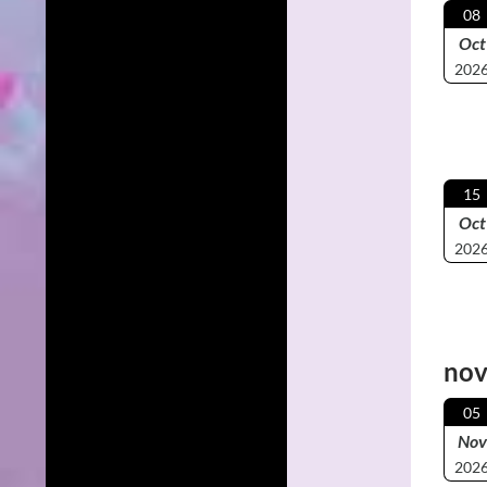
08
Oct
202
15
Oct
202
nov
05
Nov
202