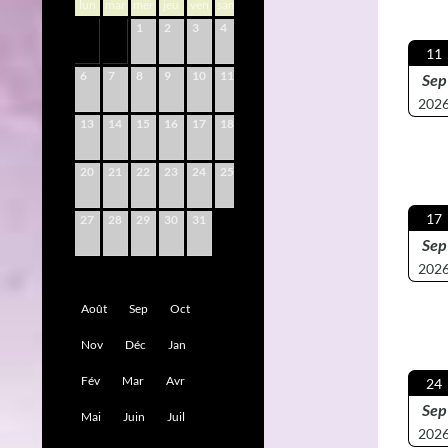
lun
mar
mer
jeu
ven
sam
dim
1
2
3
4
5
11
6
7
8
9
10
11
12
Sep
202
13
14
15
16
17
18
19
20
21
22
23
24
25
26
17
27
28
29
30
31
Sep
202
Août
Sep
Oct
Nov
Déc
Jan
Fév
Mar
Avr
24
Sep
Mai
Juin
Juil
202