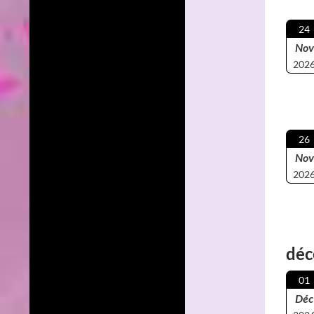
24
Nov
202
26
Nov
202
déc
01
Déc