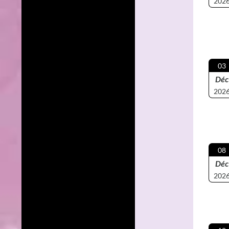
202
03
Déc
202
08
Déc
202