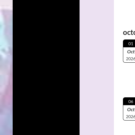
oct
01
Oct
202
06
Oct
202