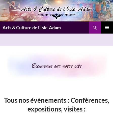
Aller
au
contenu
Recherche
Arts & Culture de l'Isle-Adam
MENU
PRINCI
Tous nos évènements :
Conférences,
expositions, visites
: