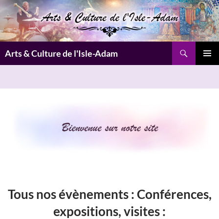
Aller
au
contenu
Recherche
Arts & Culture de l'Isle-Adam
MENU
PRINCI
Tous nos évènements :
Conférences,
expositions, visites
: