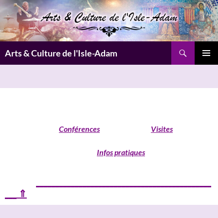
Aller
au
contenu
Recherche
Arts & Culture de l'Isle-Adam
MENU
PRINCI
Conférences
Visites
Infos pratiques
________
_____________________________________________
___ ⇑