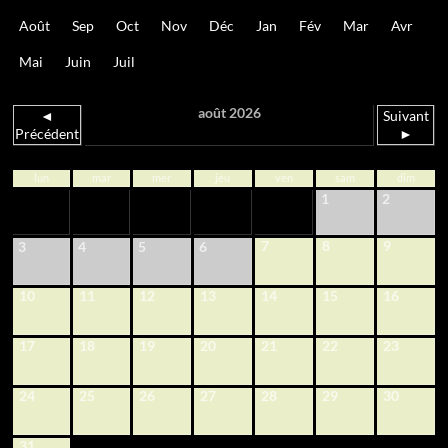
Août
Sep
Oct
Nov
Déc
Jan
Fév
Mar
Avr
Mai
Juin
Juil
août 2026
◄
Suivant
Précédent
►
lun
mar
mer
jeu
ven
sam
dim
1
2
7
8
9
3
4
5
6
10
11
12
13
14
15
16
17
18
19
20
21
22
23
24
25
26
27
28
29
30
31