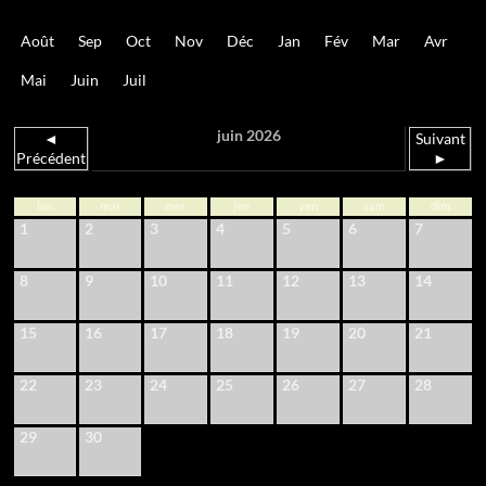
Août
Sep
Oct
Nov
Déc
Jan
Fév
Mar
Avr
Mai
Juin
Juil
juin 2026
◄
Suivant
Précédent
►
lun
mar
mer
jeu
ven
sam
dim
1
2
3
4
5
6
7
8
9
10
11
12
13
14
15
16
17
18
19
20
21
22
23
24
25
26
27
28
29
30