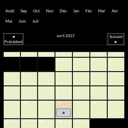
Août
Sep
Oct
Nov
Déc
Jan
Fév
Mar
Avr
Mai
Juin
Juil
avril 2027
◄
Suivant
Précédent
►
lun
mar
mer
jeu
ven
sam
dim
1
2
3
4
5
6
7
8
9
10
11
12
13
14
15
16
17
18
19
20
21
23
24
25
22
26
27
28
29
30