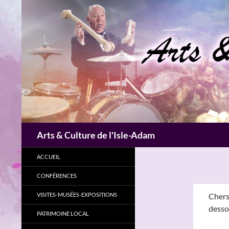
Aller
au
contenu
Recherche
Arts & Culture de l'Isle-Adam
ACCUEIL
CONFÉRENCES
VISITES-MUSÉES-EXPOSITIONS
Chers
desso
PATRIMOINE LOCAL