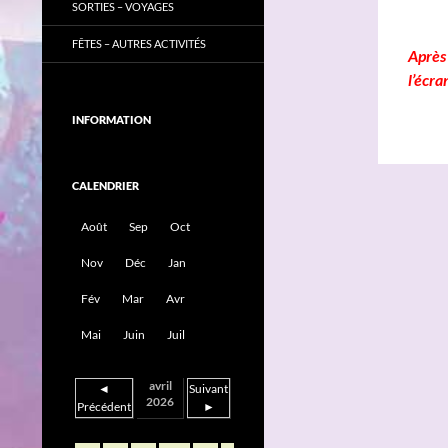
SORTIES – VOYAGES
FÊTES – AUTRES ACTIVITÉS
Après 
l’écra
INFORMATION
CALENDRIER
Août
Sep
Oct
Nov
Déc
Jan
Fév
Mar
Avr
Mai
Juin
Juil
avril
◄
Suivant
2026
Précédent
►