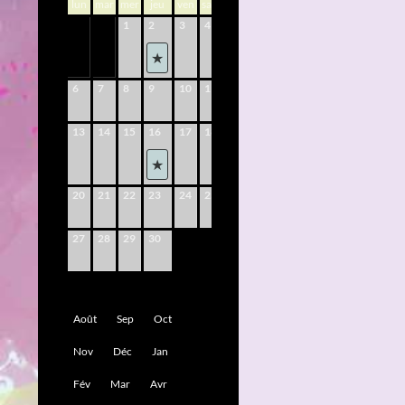
lun
mar
mer
jeu
ven
sam
dim
1
2
3
4
5
6
7
8
9
10
11
12
13
14
15
16
17
18
19
20
21
22
23
24
25
26
27
28
29
30
Août
Sep
Oct
Nov
Déc
Jan
Fév
Mar
Avr