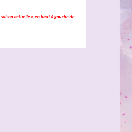
 saison actuelle », en haut à gauche de