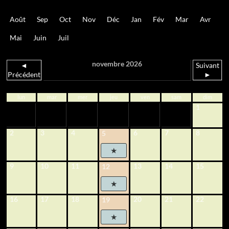
Août
Sep
Oct
Nov
Déc
Jan
Fév
Mar
Avr
Mai
Juin
Juil
novembre 2026
◄
Suivant
Précédent
►
lun
mar
mer
jeu
ven
sam
dim
1
2
3
4
6
7
8
5
9
10
11
13
14
15
12
16
17
18
20
21
22
19