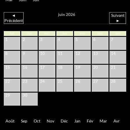
juin 2026
◄
Suivant
Précédent
►
lun
mar
mer
jeu
ven
sam
dim
1
2
3
4
5
6
7
8
9
10
11
12
13
14
15
16
17
18
19
20
21
22
23
24
25
26
27
28
29
30
Août
Sep
Oct
Nov
Déc
Jan
Fév
Mar
Avr