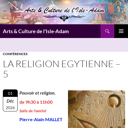
Aller
au
contenu
Recherche
Arts & Culture de l'Isle-Adam
MENU
PRINCI
CONFÉRENCES
LA RELIGION EGYTIENNE –
5
Pouvoir et religion.
01
Déc
de 9h30 à 11h00
2026
Salle de l'amitié
Pierre-Alain MALLET