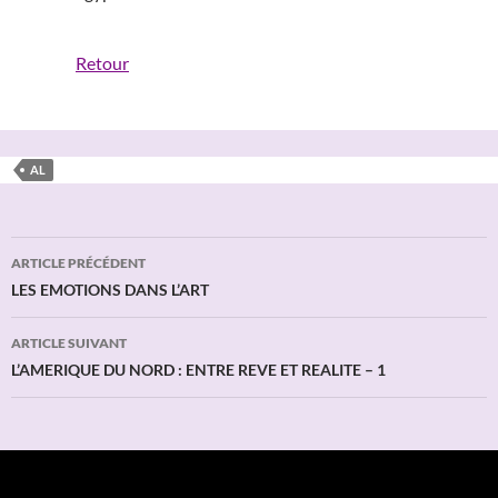
Retour
AL
Navigation
ARTICLE PRÉCÉDENT
des
LES EMOTIONS DANS L’ART
articles
ARTICLE SUIVANT
L’AMERIQUE DU NORD : ENTRE REVE ET REALITE – 1