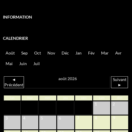
INFORMATION
CALENDRIER
Août
Sep
Oct
Nov
Déc
Jan
Fév
Mar
Avr
Mai
Juin
Juil
août 2026
◄
Suivant
Précédent
►
lun
mar
mer
jeu
ven
sam
dim
1
2
7
8
9
3
4
5
6