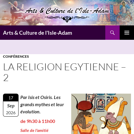
Aller
au
contenu
Recherche
Arts & Culture de l'Isle-Adam
MENU
PRINCI
CONFÉRENCES
LA RELIGION EGYTIENNE –
2
Par Isis et Osiris. Les
17
grands mythes et leur
Sep
évolution.
2026
de 9h30 à 11h00
Salle de l'amitié