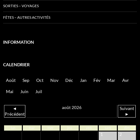
SORTIES – VOYAGES
FÊTES – AUTRES ACTIVITÉS
INFORMATION
CALENDRIER
Août
Sep
Oct
Nov
Déc
Jan
Fév
Mar
Avr
Mai
Juin
Juil
août 2026
◄
Suivant
Précédent
►
lun
mar
mer
jeu
ven
sam
dim
1
2