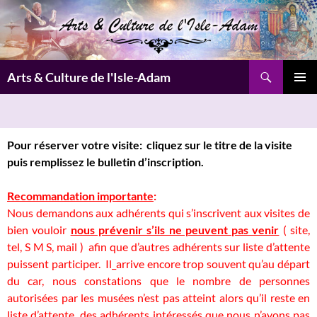
Aller
au
contenu
Recherche
Arts & Culture de l'Isle-Adam
MENU
PRINCI
Pour réserver votre visite
: cliquez sur le titre de la visite
puis remplissez
le bulletin d’inscription.
Recommandation importante
:
Nous demandons aux adhérents qui s’inscrivent aux visites de
bien vouloir
nous prévenir s’ils ne peuvent pas venir
( site,
tel, S M S, mail ) afin que d’autres adhérents sur liste d’attente
puissent participer. Il_arrive encore trop souvent qu’au départ
du car, nous constations que le nombre de personnes
autorisées par les musées n’est pas atteint alors qu’il reste en
liste d’attente, des adhérents intéressés que nous n’avons pas