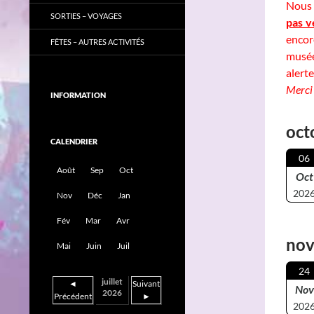
Nous 
SORTIES – VOYAGES
pas v
encor
FÊTES – AUTRES ACTIVITÉS
musée
alerte
Merci
INFORMATION
oct
CALENDRIER
06
Août
Sep
Oct
Oct
202
Nov
Déc
Jan
Fév
Mar
Avr
nov
Mai
Juin
Juil
24
juillet
◄
Suivant
Nov
2026
Précédent
►
202