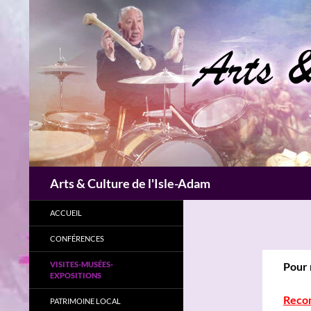
Aller
au
contenu
Recherche
Arts & Culture de l'Isle-Adam
ACCUEIL
CONFÉRENCES
VISITES-MUSÉES-
Pour 
EXPOSITIONS
Reco
PATRIMOINE LOCAL