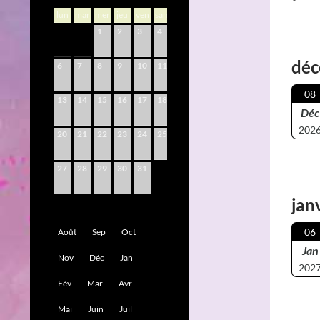
lun
mar
mer
jeu
ven
sam
dim
1
2
3
4
5
déc
6
7
8
9
10
11
12
08
13
14
15
16
17
18
19
Déc
202
20
21
22
23
24
25
26
27
28
29
30
31
jan
06
Août
Sep
Oct
Jan
Nov
Déc
Jan
202
Fév
Mar
Avr
Mai
Juin
Juil