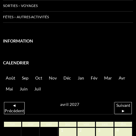
SORTIES – VOYAGES
FÊTES – AUTRES ACTIVITÉS
INFORMATION
CALENDRIER
Août
Sep
Oct
Nov
Déc
Jan
Fév
Mar
Avr
Mai
Juin
Juil
avril 2027
◄
Suivant
Précédent
►
lun
mar
mer
jeu
ven
sam
dim
1
2
3
4