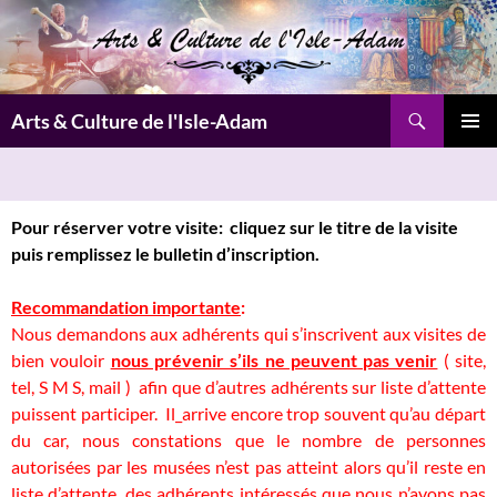
Aller
au
contenu
Recherche
Arts & Culture de l'Isle-Adam
MENU
PRINCI
Pour réserver votre visite
: cliquez sur le titre de la visite
puis remplissez
le bulletin d’inscription.
Recommandation importante
:
Nous demandons aux adhérents qui s’inscrivent aux visites de
bien vouloir
nous prévenir s’ils ne peuvent pas venir
( site,
tel, S M S, mail ) afin que d’autres adhérents sur liste d’attente
puissent participer. Il_arrive encore trop souvent qu’au départ
du car, nous constations que le nombre de personnes
autorisées par les musées n’est pas atteint alors qu’il reste en
liste d’attente, des adhérents intéressés que nous n’avons pas