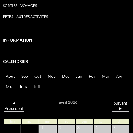
SORTIES – VOYAGES
FÊTES – AUTRES ACTIVITÉS
INFORMATION
CALENDRIER
Août
Sep
Oct
Nov
Déc
Jan
Fév
Mar
Avr
Mai
Juin
Juil
avril 2026
◄
Suivant
Précédent
►
lun
mar
mer
jeu
ven
sam
dim
1
2
3
4
5