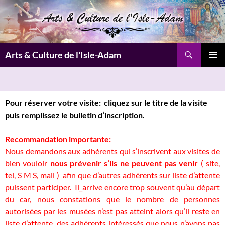
Aller
au
contenu
Recherche
Arts & Culture de l'Isle-Adam
MENU
PRINCI
Pour réserver votre visite
: cliquez sur le titre de la visite
puis remplissez
le bulletin d’inscription.
Recommandation importante
:
Nous demandons aux adhérents qui s’inscrivent aux visites de
bien vouloir
nous prévenir s’ils ne peuvent pas venir
( site,
tel, S M S, mail ) afin que d’autres adhérents sur liste d’attente
puissent participer. Il_arrive encore trop souvent qu’au départ
du car, nous constations que le nombre de personnes
autorisées par les musées n’est pas atteint alors qu’il reste en
liste d’attente, des adhérents intéressés que nous n’avons pas