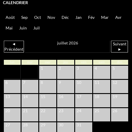
CALENDRIER
Août
Sep
Oct
Nov
Déc
Jan
Fév
Mar
Avr
Mai
Juin
Juil
juillet 2026
◄
Suivant
Précédent
►
lun
mar
mer
jeu
ven
sam
dim
1
2
3
4
5
6
7
8
9
10
11
12
13
14
15
16
17
18
19
20
21
22
23
24
25
26
27
28
29
30
31