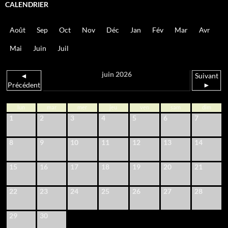
CALENDRIER
Août
Sep
Oct
Nov
Déc
Jan
Fév
Mar
Avr
Mai
Juin
Juil
juin 2026
◄
Suivant
Précédent
►
lun
mar
mer
jeu
ven
sam
dim
1
2
3
4
5
6
7
8
9
10
11
12
13
14
15
16
17
18
19
20
21
22
23
24
25
26
27
28
29
30