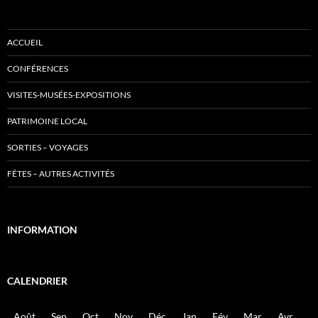
ACCUEIL
CONFÉRENCES
VISITES-MUSÉES-EXPOSITIONS
PATRIMOINE LOCAL
SORTIES – VOYAGES
FÊTES – AUTRES ACTIVITÉS
INFORMATION
CALENDRIER
Août
Sep
Oct
Nov
Déc
Jan
Fév
Mar
Avr