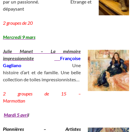
par un passionné.
__________
Etrange et
dépaysant
_
____________________________)
2 groupes de 20
__________________________________
Mercredi 9 mars
Julie Ma
net – La mémoire
impressionniste
Françoise
Gagliano
_________________________
Une
histoire d’art et de famille. Une belle
collection de toiles impressionnistes…
2 groupes de 15 –
Marmottan
____________
Mardi 5 avri
l
Pionnières – Artistes