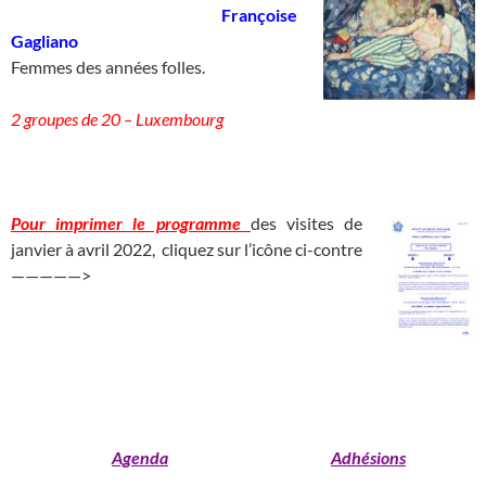
____________________________
Françoise
Gagliano
_____________________
Femmes des années folles.
2 groupes de 20 – Luxembourg
___________________________________________________
Pour imprimer le programme
des visites de
janvier à avril 2022, cliquez sur l’icône ci-contre
—————>
______________________________
_______________________________________________________________________
_____________________________________
_______________
Agenda
Adhésions