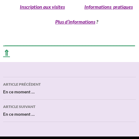
______
Inscription aux visites
Informations pratiques
____________________________
Plus d’informations
?
__________________________________________
⇑
Navigation
ARTICLE PRÉCÉDENT
des
En ce moment …
articles
ARTICLE SUIVANT
En ce moment …