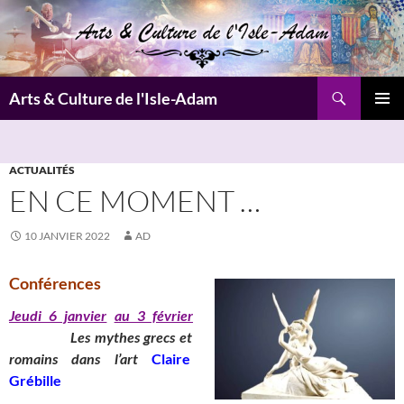
Aller
au
contenu
Recherche
Arts & Culture de l'Isle-Adam
MENU
PRINCI
ACTUALITÉS
EN CE MOMENT …
10 JANVIER 2022
AD
Conférences
Jeudi 6 janvier
au 3 février
_______
Les mythes grecs et
romains dans l’art
Claire
Grébille
__________________