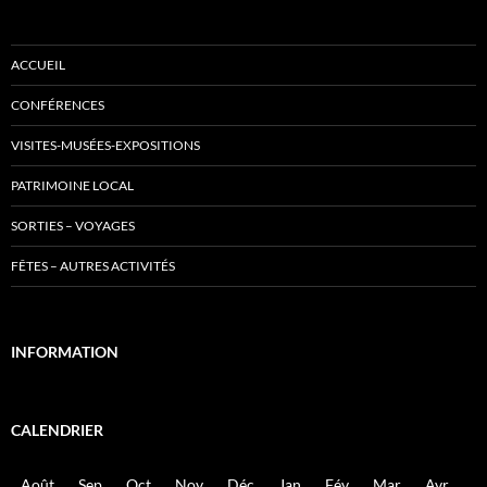
ACCUEIL
CONFÉRENCES
VISITES-MUSÉES-EXPOSITIONS
PATRIMOINE LOCAL
SORTIES – VOYAGES
FÊTES – AUTRES ACTIVITÉS
INFORMATION
CALENDRIER
Août
Sep
Oct
Nov
Déc
Jan
Fév
Mar
Avr