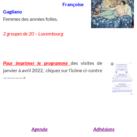
____________________________
Françoise
Gagliano
_____________________
Femmes des années folles.
2 groupes de 20 – Luxembourg
___________________________________________________
Pour imprimer le programme
des visites de
janvier à avril 2022, cliquez sur l’icône ci-contre
—————>
______________________________
_______________________________________________________________________
_____________________________________
_______________
Agenda
Adhésions