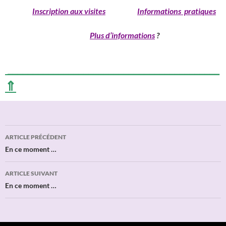
______
Inscription aux visites
Informations pratiques
____________________________
Plus d’informations
?
__________________________________________
⇑
Navigation
ARTICLE PRÉCÉDENT
des
En ce moment …
articles
ARTICLE SUIVANT
En ce moment …