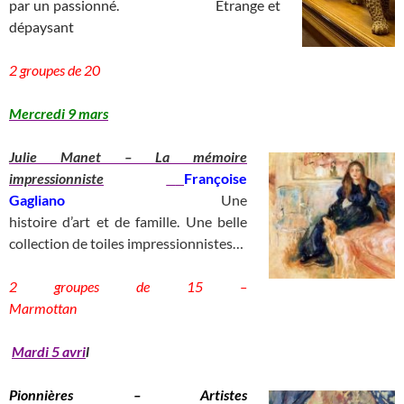
par un passionné.
__________
Etrange et
dépaysant
_
____________________________)
2 groupes de 20
__________________________________
Mercredi 9 mars
Julie Ma
net – La mémoire
impressionniste
Françoise
Gagliano
_________________________
Une
histoire d’art et de famille. Une belle
collection de toiles impressionnistes…
2 groupes de 15 –
Marmottan
____________
Mardi 5 avri
l
Pionnières – Artistes