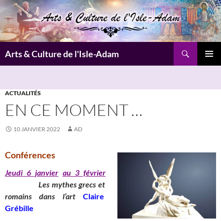
Aller
au
contenu
Recherche
Arts & Culture de l'Isle-Adam
MENU
PRINCI
ACTUALITÉS
EN CE MOMENT …
10 JANVIER 2022
AD
Conférences
Jeudi 6 janvier
au 3 février
_______
Les mythes grecs et
romains dans l’art
Claire
Grébille
__________________