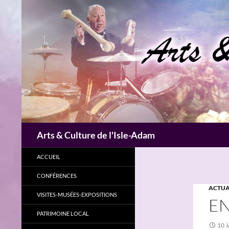
Aller
au
contenu
Recherche
Arts & Culture de l'Isle-Adam
ACCUEIL
CONFÉRENCES
ACTUA
VISITES-MUSÉES-EXPOSITIONS
EN
PATRIMOINE LOCAL
10 