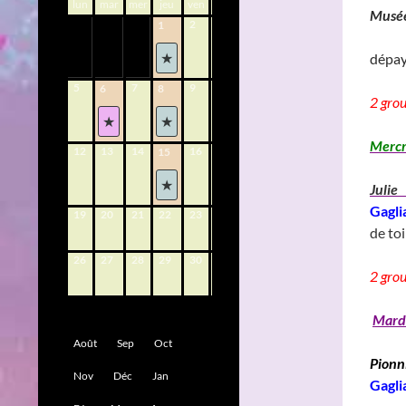
lun
mar
mer
jeu
ven
sam
dim
Mus
2
3
4
1
______
dépa
5
7
9
10
11
6
8
2 gro
Mercr
12
13
14
16
17
18
15
Juli
Gagl
19
20
21
22
23
24
25
de to
26
27
28
29
30
31
2 gro
Mardi
Août
Sep
Oct
Pio
Nov
Déc
Jan
Gagli