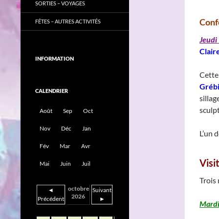
SORTIES – VOYAGES
Conf
FÊTES – AUTRES ACTIVITÉS
Jeudi
Clair
INFORMATION
Cett
Grébi
CALENDRIER
silla
sculp
Août
Sep
Oct
Nov
Déc
Jan
L’un d
Fév
Mar
Avr
Visi
Mai
Juin
Juil
Trois
octobre
◄
Suivant
2026
Précédent
►
Mardi