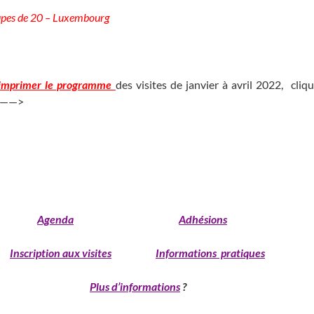
upes de 20 – Luxembourg
_____________________________________________
imprimer le programme
des visites de janvier à avril 2022, cliqu
——>
________________________
___________________________________________________________________________
_________
Agenda
Adhésions
___
Inscription aux visites
Informations pratiques
______________________
Plus d’informations
?