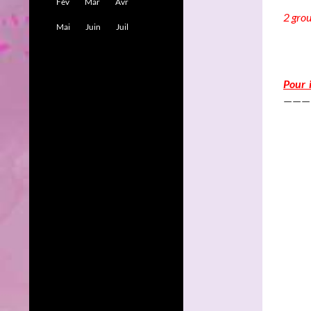
Fév
Mar
Avr
2 gro
Mai
Juin
Juil
______
Pour 
———
______
______
_
______
___
______