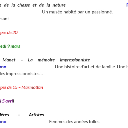
ée de la chasse et de la nature
____
______________________
Un musée habité par un passionné.
_
ysant
_
____________________________)
upes de 20
__________________________________
edi 9 mars
e Ma
net – La mémoire impressionniste
iano
_________________________
Une histoire d’art et de famille. Une b
iles impressionnistes…
upes de 15 – Marmottan
____________
 5 avri
l
nnières – Artistes
____________________________
ano
_____________________
Femmes des années folles.