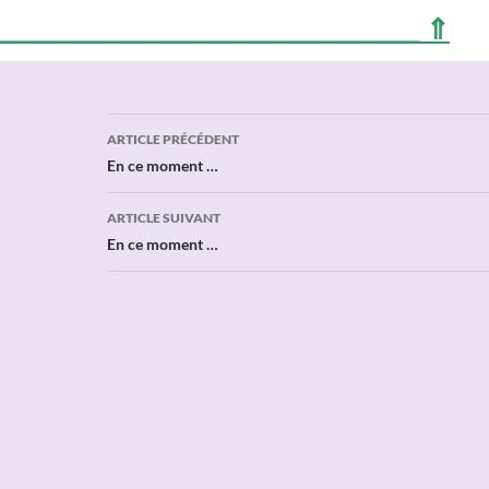
_______________________________________ ⇑
Navigation
ARTICLE PRÉCÉDENT
des
En ce moment …
articles
ARTICLE SUIVANT
En ce moment …