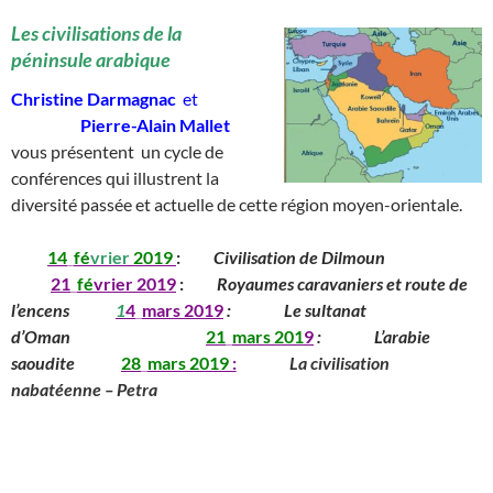
Les civilisations de la
péninsule arabique
Christine Darmagnac
et
__________
Pierre-Alain Mallet
vous présentent un cycle de
conférences qui illustrent la
diversité passée et actuelle de cette région moyen-orientale.
_____
14
_
fé
vrier
2019
:
_____
Civilisation de Dilmoun
__________
__
____
21
_
fé
vrier 2019
:
_____
Royaumes caravaniers et route de
l’encens
______
1
4
_
mars
201
9
:
_______
Le sultanat
d’Oman
____________
_____
21
_
mars
201
9
:
_______
L’arabie
saoudite
_____
28
_
mars
2019
:
________
La civilisation
nabatéenne – Petra
_________________________________________
______________________________
_____________________________________________