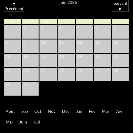
juin 2026
◄
Suivant
Précédent
►
lun
mar
mer
jeu
ven
sam
dim
1
2
3
4
5
6
7
8
9
10
11
12
13
14
15
16
17
18
19
20
21
22
23
24
25
26
27
28
29
30
Août
Sep
Oct
Nov
Déc
Jan
Fév
Mar
Avr
Mai
Juin
Juil