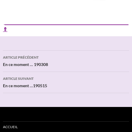
____________________________________________________________
⇑
Navigation
ARTICLE PRÉCÉDENT
des
En ce moment … 190308
articles
ARTICLE SUIVANT
En ce moment …190515
ACCUEIL