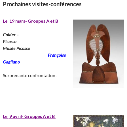
Prochaines visites-conférences
__
_____________________________
______________
Le
_
19 mars- Groupes A et B
Calder –
Picasso
________________________
Musée Picasso
_______________________
Françoise
Gagliano
__
Surprenante confrontation !
____________________________________
_______________________________________
Le
_
9 avril- Groupes A et B