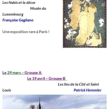
Les Nabis et le décor
__________________
Musée du
Luxembourg
_______________
Françoise Gagliano
__
Une exposition rare à Paris !
_____________________________________
__
_______________________________________
Le
29 mars –
Groupe A
_____________________________
________________
Le 19 avril – Groupe B
____________________________________
Les Iles de la Cité et Saint
Louis
_______________________________________
Patrick Hemmler