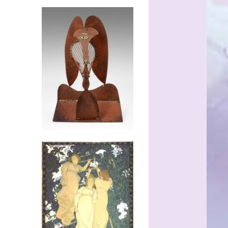
______
____