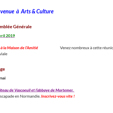
nvenue à
Arts & Culture
mblée Générale
vril 2019
à la Maison de l’Amitié
____________
Venez nombreux à cette réunio
viale
ge
 mai
âteau de Vascoeuil et l’abbaye de Mortemer.
_________________________
scapade en Normandie.
Inscrivez-vous vite !