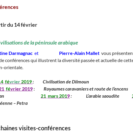
érences
tir du 14 février
________
ivilisations de la péninsule arabique
stine Darmagnac
et
__________
Pierre-Alain Mallet
vous présenten
de conférences qui illustrent la diversité passée et actuelle de cett
-orientale.
14
_
fé
vrier
2019
:
_____
Civilisation de Dilmoun
__________
21
_
fé
vrier 2019
:
_____
Royaumes caravaniers et route de l’encens
_
an
____________
_____
21
_
mars
201
9
:
_______
L’arabie saoudite
_____
éenne – Petra
___________________________________
________________________________________
haines visites-conférences
__ _____________________________