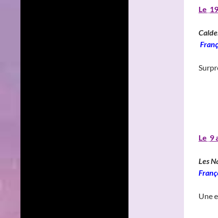
Le
_
19
Calde
Franç
Surpr
______
______
Le
_
9 
Les N
Franç
Une ex