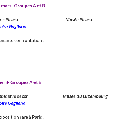
 mars- Groupes A et B
r – Picasso
________________________
Musée Picasso
_________________
oise Gagliano
__
enante confrontation !
______________________________
_________________________________
avril- Groupes A et B
abis et le décor
__________________
Musée du Luxembourg
___________
oise Gagliano
__
position rare à Paris !