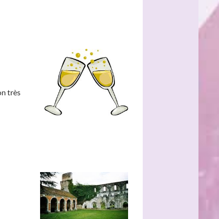
n très
_____