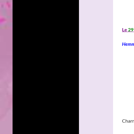
______
______
Le
29
______
Hemm
Charm