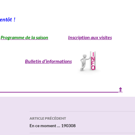
entôt !
Programme de la saison
Inscription aux visites
Bulletin d’informations
________________________________________________________⇑
Navigation
ARTICLE PRÉCÉDENT
des
En ce moment … 190308