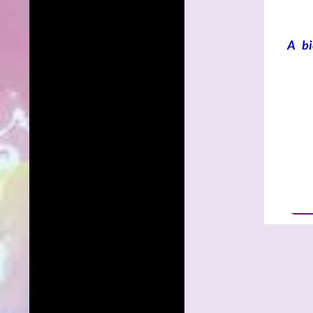
A bi
____