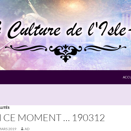
ACCU
LITÉS
 CE MOMENT … 190312
MARS 2019
AD