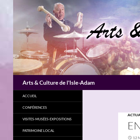
Aller
au
contenu
Recherche
Arts & Culture de l'Isle-Adam
ACCUEIL
CONFÉRENCES
ACTUA
VISITES-MUSÉES-EXPOSITIONS
EN
PATRIMOINE LOCAL
12 