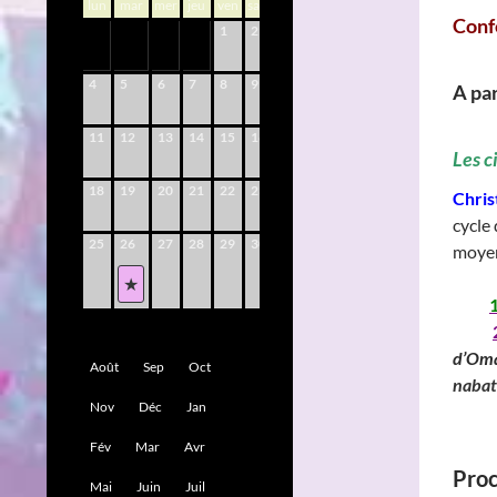
lun
mar
mer
jeu
ven
sam
dim
Conf
1
2
3
4
5
6
7
8
9
10
A par
11
12
13
14
15
16
17
Les c
18
19
20
21
22
23
24
Chri
cycle 
25
26
27
28
29
30
31
moyen
_____
__
____
d’Om
Août
Sep
Oct
nabat
Nov
Déc
Jan
______
Fév
Mar
Avr
Proc
Mai
Juin
Juil