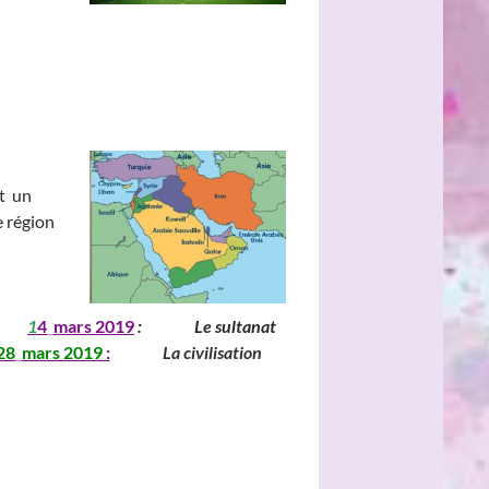
t un
e région
_____
1
4
_
mars
201
9
:
_______
Le sultanat
28
_
mars
2019
:
________
La civilisation
___________________________________
______________