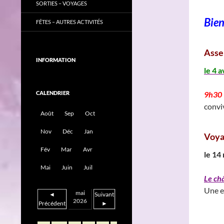
SORTIES – VOYAGES
Bie
FÊTES – AUTRES ACTIVITÉS
Asse
INFORMATION
le 4 a
CALENDRIER
9h30 
convi
Août
Sep
Oct
Nov
Déc
Jan
Voya
Fév
Mar
Avr
le 14
Mai
Juin
Juil
Le ch
Une e
mai
◄
Suivant
2026
Précédent
►