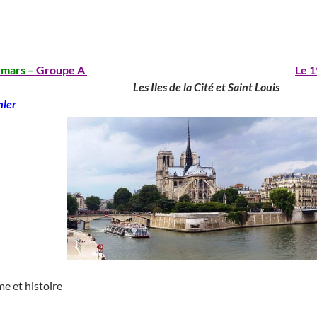
_________________________________
_________________________________
 mars –
Groupe A
_____________________________ ________________
Le 1
______________________________
Les Iles de la Cité et Saint Louis
_______
ler
e et histoire