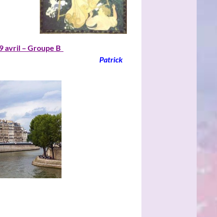
9 avril – Groupe B
________________________________
Patrick