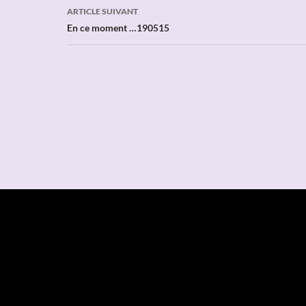
articles
ARTICLE SUIVANT
En ce moment …190515