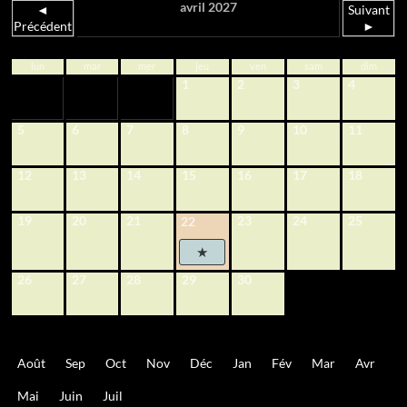
avril 2027
◄
Suivant
Précédent
►
lun
mar
mer
jeu
ven
sam
dim
1
2
3
4
5
6
7
8
9
10
11
12
13
14
15
16
17
18
19
20
21
23
24
25
22
26
27
28
29
30
Août
Sep
Oct
Nov
Déc
Jan
Fév
Mar
Avr
Mai
Juin
Juil