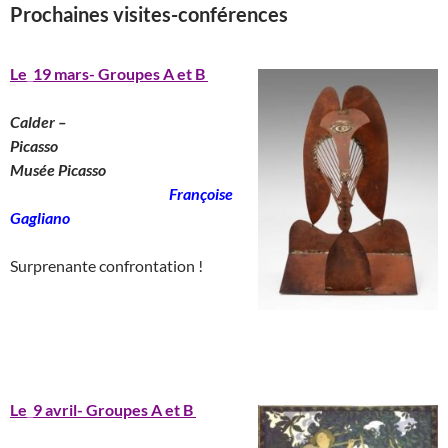
Prochaines visites-conférences
__
_____________________________
______________
Le
_
19 mars- Groupes A et B
Calder –
Picasso
________________________
Musée Picasso
_______________________
Françoise
Gagliano
__
Surprenante confrontation !
____________________________________
_______________________________________
Le
_
9 avril- Groupes A et B