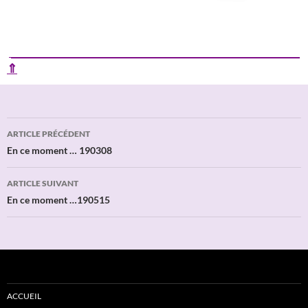
____________________________________________________________
⇑
Navigation
ARTICLE PRÉCÉDENT
des
En ce moment … 190308
articles
ARTICLE SUIVANT
En ce moment …190515
ACCUEIL