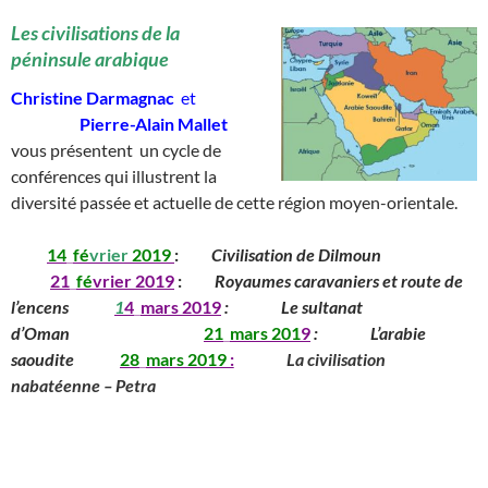
Les civilisations de la
péninsule arabique
Christine Darmagnac
et
__________
Pierre-Alain Mallet
vous présentent un cycle de
conférences qui illustrent la
diversité passée et actuelle de cette région moyen-orientale.
_____
14
_
fé
vrier
2019
:
_____
Civilisation de Dilmoun
__________
__
____
21
_
fé
vrier 2019
:
_____
Royaumes caravaniers et route de
l’encens
______
1
4
_
mars
201
9
:
_______
Le sultanat
d’Oman
____________
_____
21
_
mars
201
9
:
_______
L’arabie
saoudite
_____
28
_
mars
2019
:
________
La civilisation
nabatéenne – Petra
_________________________________________
______________________________
_____________________________________________