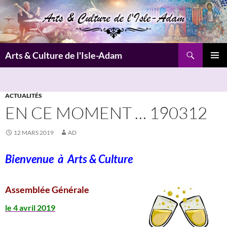
Aller
au
contenu
Recherche
Arts & Culture de l'Isle-Adam
MENU
PRINCI
ACTUALITÉS
EN CE MOMENT … 190312
12 MARS 2019
AD
Bienvenue à
Arts & Culture
Assemblée Générale
le 4 avril 2019