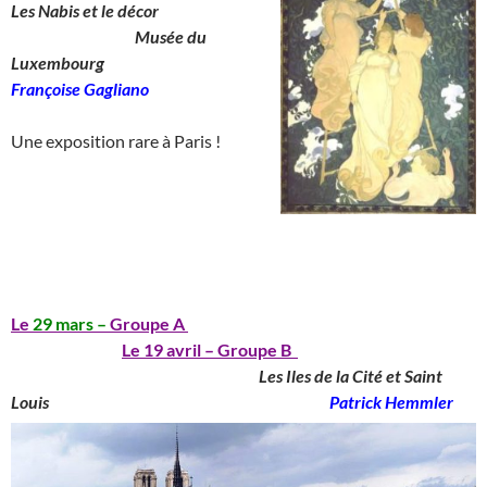
Les Nabis et le décor
__________________
Musée du
Luxembourg
_______________
Françoise Gagliano
__
Une exposition rare à Paris !
_____________________________________
__
_______________________________________
Le
29 mars –
Groupe A
_____________________________
________________
Le 19 avril – Groupe B
____________________________________
Les Iles de la Cité et Saint
Louis
_______________________________________
Patrick Hemmler