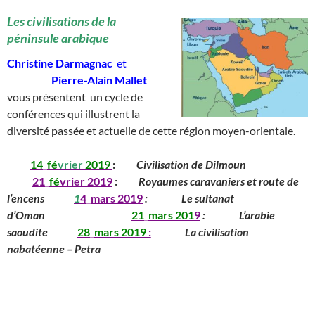
Les civilisations de la
péninsule arabique
Christine Darmagnac
et
__________
Pierre-Alain Mallet
vous présentent un cycle de
conférences qui illustrent la
diversité passée et actuelle de cette région moyen-orientale.
_____
14
_
fé
vrier
2019
:
_____
Civilisation de Dilmoun
__________
__
____
21
_
fé
vrier 2019
:
_____
Royaumes caravaniers et route de
l’encens
______
1
4
_
mars
201
9
:
_______
Le sultanat
d’Oman
____________
_____
21
_
mars
201
9
:
_______
L’arabie
saoudite
_____
28
_
mars
2019
:
________
La civilisation
nabatéenne – Petra
_________________________________________
______________________________
_____________________________________________