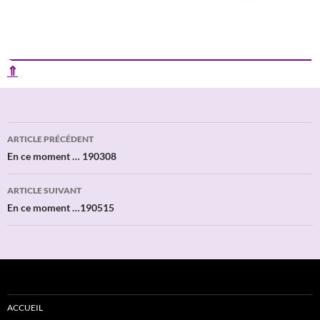
____________________________________________________________
⇑
Navigation
ARTICLE PRÉCÉDENT
des
En ce moment … 190308
articles
ARTICLE SUIVANT
En ce moment …190515
ACCUEIL