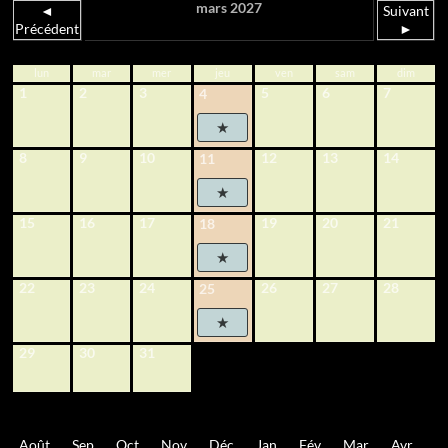
mars 2027
◄
Suivant
Précédent
►
lun
mar
mer
jeu
ven
sam
dim
1
2
3
5
6
7
4
8
9
10
12
13
14
11
15
16
17
19
20
21
18
22
23
24
26
27
28
25
29
30
31
Août
Sep
Oct
Nov
Déc
Jan
Fév
Mar
Avr