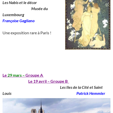
Les Nabis et le décor
__________________
Musée du
Luxembourg
_______________
Françoise Gagliano
__
Une exposition rare à Paris !
_____________________________________
__
_______________________________________
Le
29 mars –
Groupe A
_____________________________
________________
Le 19 avril – Groupe B
____________________________________
Les Iles de la Cité et Saint
Louis
_______________________________________
Patrick Hemmler