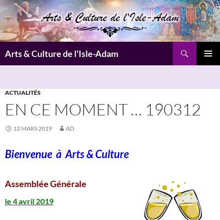
Aller
au
contenu
Recherche
Arts & Culture de l'Isle-Adam
MENU
PRINCI
ACTUALITÉS
EN CE MOMENT … 190312
12 MARS 2019
AD
Bienvenue à
Arts & Culture
Assemblée Générale
le 4 avril 2019