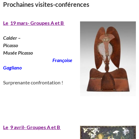
Prochaines visites-conférences
__
_____________________________
______________
Le
_
19 mars- Groupes A et B
Calder –
Picasso
________________________
Musée Picasso
_______________________
Françoise
Gagliano
__
Surprenante confrontation !
____________________________________
_______________________________________
Le
_
9 avril- Groupes A et B