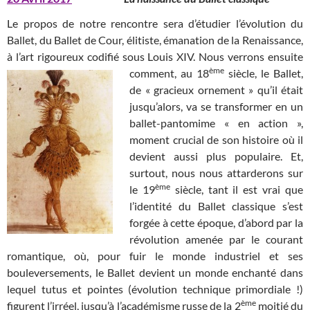
Le propos de notre rencontre sera d’étudier l’évolution du
Ballet, du Ballet de Cour, élitiste, émanation de la Renaissance,
à l’art rigoureux codifié sous Louis XIV. Nous verrons ensuite
ème
comment,
au 18
siècle, le Ballet,
de « gracieux ornement » qu’il était
jusqu’alors, va se transformer en un
ballet-pantomime « en action »,
moment crucial de son histoire où il
devient aussi plus populaire. Et,
surtout, nous nous attarderons sur
ème
le 19
siècle, tant il est vrai que
l’identité du Ballet classique s’est
forgée à cette époque, d’abord par la
révolution amenée par le courant
romantique, où, pour fuir le monde industriel et ses
bouleversements, le Ballet devient un monde enchanté dans
lequel tutus et pointes (évolution technique primordiale !)
ème
figurent l’irréel, jusqu’à l’académisme russe de la 2
moitié du