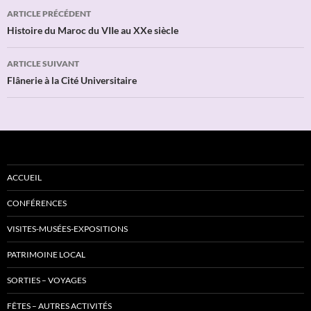
Navigation
ARTICLE PRÉCÉDENT
des
Histoire du Maroc du VIIe au XXe siècle
articles
ARTICLE SUIVANT
Flânerie à la Cité Universitaire
ACCUEIL
CONFÉRENCES
VISITES-MUSÉES-EXPOSITIONS
PATRIMOINE LOCAL
SORTIES – VOYAGES
FÊTES – AUTRES ACTIVITÉS