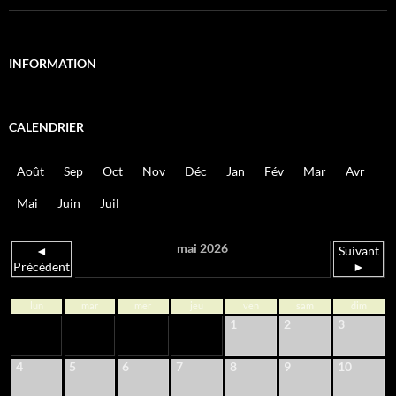
INFORMATION
CALENDRIER
Août
Sep
Oct
Nov
Déc
Jan
Fév
Mar
Avr
Mai
Juin
Juil
mai 2026
◄
Suivant
Précédent
►
lun
mar
mer
jeu
ven
sam
dim
1
2
3
4
5
6
7
8
9
10