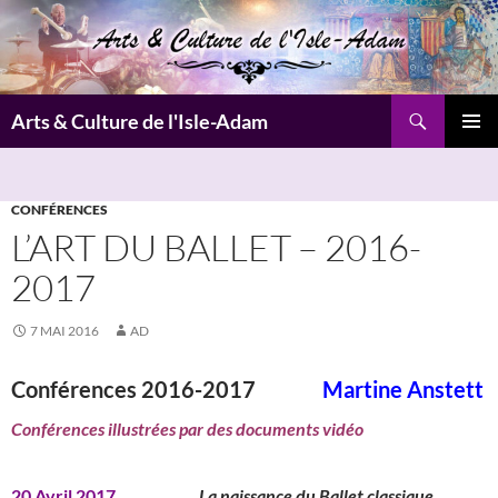
Aller
au
contenu
Recherche
Arts & Culture de l'Isle-Adam
MENU
PRINCI
CONFÉRENCES
L’ART DU BALLET – 2016-
2017
7 MAI 2016
AD
Conférences 2016-2017
Martine Anstett
Conférences illustrées par des documents vidéo
20 Avril 2017
La naissance du Ballet classique