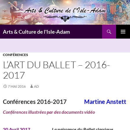
Aller
au
contenu
Recherche
Arts & Culture de l'Isle-Adam
MENU
PRINCI
CONFÉRENCES
L’ART DU BALLET – 2016-
2017
7 MAI 2016
AD
Conférences 2016-2017
Martine Anstett
Conférences illustrées par des documents vidéo
20 Avril 2017
La naissance du Ballet classique