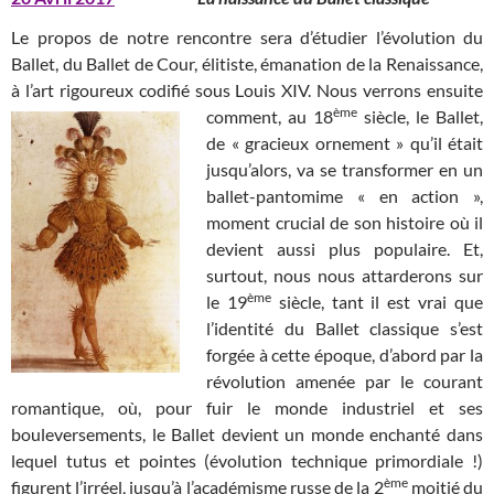
Le propos de notre rencontre sera d’étudier l’évolution du
Ballet, du Ballet de Cour, élitiste, émanation de la Renaissance,
à l’art rigoureux codifié sous Louis XIV. Nous verrons ensuite
ème
comment,
au 18
siècle, le Ballet,
de « gracieux ornement » qu’il était
jusqu’alors, va se transformer en un
ballet-pantomime « en action »,
moment crucial de son histoire où il
devient aussi plus populaire. Et,
surtout, nous nous attarderons sur
ème
le 19
siècle, tant il est vrai que
l’identité du Ballet classique s’est
forgée à cette époque, d’abord par la
révolution amenée par le courant
romantique, où, pour fuir le monde industriel et ses
bouleversements, le Ballet devient un monde enchanté dans
lequel tutus et pointes (évolution technique primordiale !)
ème
figurent l’irréel, jusqu’à l’académisme russe de la 2
moitié du