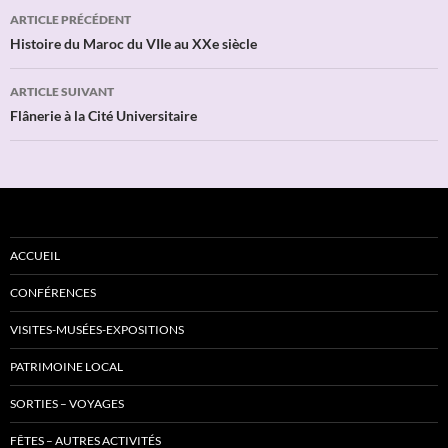
Navigation
ARTICLE PRÉCÉDENT
des
Histoire du Maroc du VIIe au XXe siècle
articles
ARTICLE SUIVANT
Flânerie à la Cité Universitaire
ACCUEIL
CONFÉRENCES
VISITES-MUSÉES-EXPOSITIONS
PATRIMOINE LOCAL
SORTIES – VOYAGES
FÊTES – AUTRES ACTIVITÉS