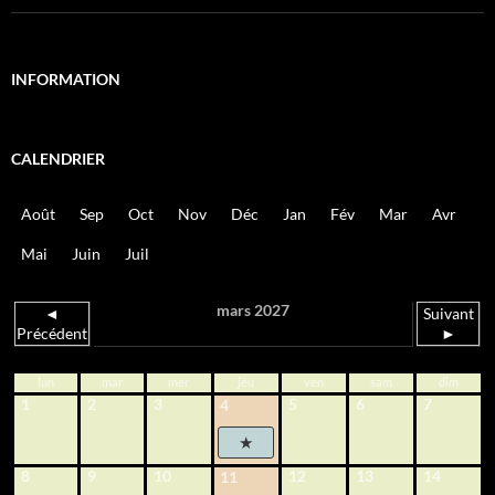
INFORMATION
CALENDRIER
Août
Sep
Oct
Nov
Déc
Jan
Fév
Mar
Avr
Mai
Juin
Juil
mars 2027
◄
Suivant
Précédent
►
lun
mar
mer
jeu
ven
sam
dim
1
2
3
5
6
7
4
8
9
10
12
13
14
11