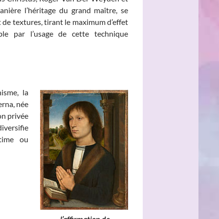
nière l’héritage du grand maître, se
t de textures, tirant le maximum d’effet
ble par l’usage de cette technique
isme, la
erna, née
son privée
versifie
ntime ou
e, l’affirmation de