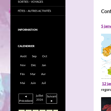
SORTIES – VOYAGES
Con
FÊTES – AUTRES ACTIVITÉS
5 jan
INFORMATION
CALENDRIER
Août
Sep
Oct
Nov
Déc
Jan
Fév
Mar
Avr
12 ja
Mai
Juin
Juil
regar
juillet
◄
Suivant
2026
Précédent
►