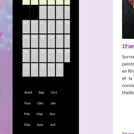
lun
mar
mer
jeu
ven
sam
dim
1
2
3
4
5
6
7
8
9
10
11
12
13
14
15
16
17
18
19
19 ja
20
21
22
23
24
25
26
Surno
peint
27
28
29
30
31
en Rhé
et la
consi
théâtr
Août
Sep
Oct
Nov
Déc
Jan
Fév
Mar
Avr
Mai
Juin
Juil
26 ja