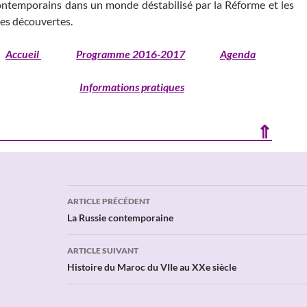
ontemporains dans un monde déstabilisé par la Réforme et les
es découvertes.
Accueil
Programme 2016-2017
Agenda
Informations pratiques
⇑
Navigation
ARTICLE PRÉCÉDENT
des
La Russie contemporaine
articles
ARTICLE SUIVANT
Histoire du Maroc du VIIe au XXe siècle