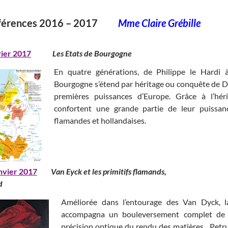
férences 2016 – 2017
Mme Claire Grébille
vier 2017
Les Etats de Bourgogne
En quatre générations, de Philippe le Hardi 
Bourgogne s’étend par héritage ou conquête de Di
premières puissances d’Europe. Grâce à l’hé
confortent une grande partie de leur puissanc
flamandes et hollandaises.
nvier 2017
Van Eyck et les primitifs flama
d
Améliorée dans l’entourage des Van Dyck, la
accompagna un bouleversement complet de l
précision optique du rendu des matières . Pet