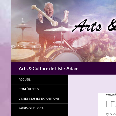
Aller
au
contenu
Recherche
Arts & Culture de l'Isle-Adam
ACCUEIL
CONFÉRENCES
CONFÉ
VISITES-MUSÉES-EXPOSITIONS
LE
PATRIMOINE LOCAL
5 M