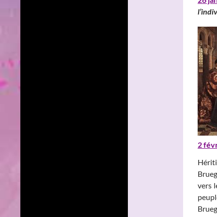
l’indi
2 fév
Hérit
Brueg
vers l
peupl
Brueg