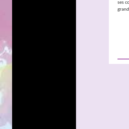
ses c
grand