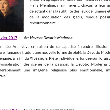
Hans Memling, magnifièrent, chacun à leur ma
délectant dans la subtilité des jeux de lumière e
de la modulation des glacis, rendue possi
révolutionnaire.
nvier 2017
Ars Nova et Devotio Moderna
mmée Ars Nova en raison de sa capacité à rendre l’illusionn
ure flamande traduit une nouvelle forme de piété, la Devotio Mod
nanie, à la fin du XIvè siècle. Piété individuelle, fondée sur l’orai
 visualisation des scènes de la passion, la Devotio Moderna di
dérablement une imagerie religieuse plus émotionnelle, i
ale.
nvier 2017
Le peintre et le commanditair