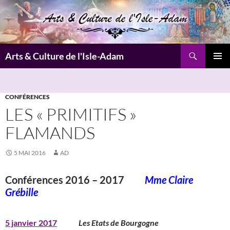
Aller
au
contenu
Recherche
Arts & Culture de l'Isle-Adam
MENU
PRINCI
CONFÉRENCES
LES « PRIMITIFS »
FLAMANDS
5 MAI 2016
AD
Conférences 2016 – 2017
Mme Claire
Grébille
5 janvier 2017
Les Etats de Bourgogne