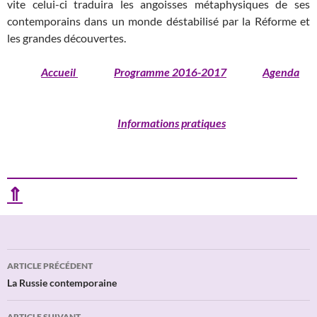
vite celui-ci traduira les angoisses métaphysiques de ses
contemporains dans un monde déstabilisé par la Réforme et
les grandes découvertes.
Accueil
Programme 2016-2017
Agenda
Informations pratiques
⇑
Navigation
ARTICLE PRÉCÉDENT
des
La Russie contemporaine
articles
ARTICLE SUIVANT