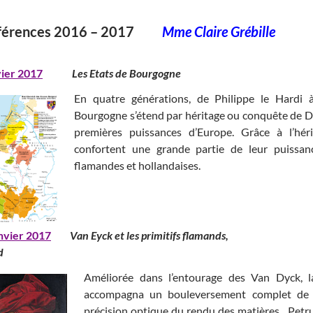
férences 2016 – 2017
Mme Claire Grébille
vier 2017
Les Etats de Bourgogne
En quatre générations, de Philippe le Hardi 
Bourgogne s’étend par héritage ou conquête de Di
premières puissances d’Europe. Grâce à l’hé
confortent une grande partie de leur puissanc
flamandes et hollandaises.
nvier 2017
Van Eyck et les primitifs flama
d
Améliorée dans l’entourage des Van Dyck, la
accompagna un bouleversement complet de l
précision optique du rendu des matières . Pet