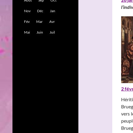
Août
Sep
Oct
l’indi
Nov
Déc
Jan
Fév
Mar
Avr
Mai
Juin
Juil
2 fév
Hérit
Brueg
vers l
peupl
Brueg