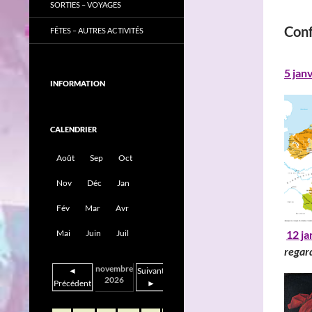
SORTIES – VOYAGES
Con
FÊTES – AUTRES ACTIVITÉS
5 jan
INFORMATION
CALENDRIER
Août
Sep
Oct
Nov
Déc
Jan
Fév
Mar
Avr
12 ja
Mai
Juin
Juil
regar
novembre
◄
Suivant
2026
Précédent
►