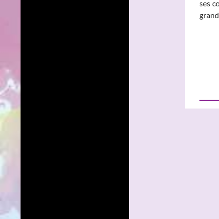
ses c
grand