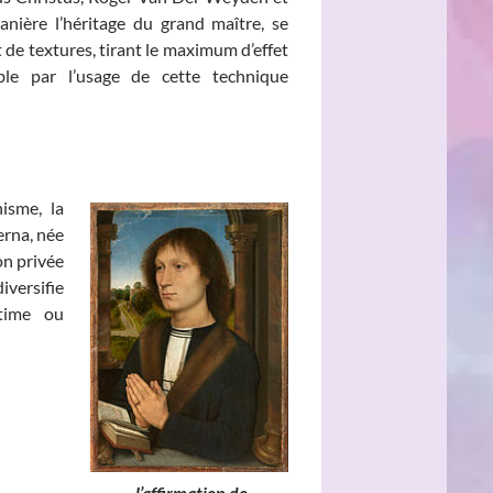
nière l’héritage du grand maître, se
t de textures, tirant le maximum d’effet
ble par l’usage de cette technique
isme, la
erna, née
son privée
versifie
ntime ou
e, l’affirmation de