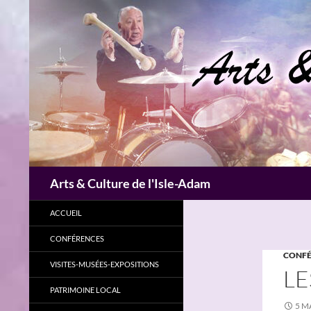
Aller
au
contenu
Recherche
Arts & Culture de l'Isle-Adam
ACCUEIL
CONFÉRENCES
CONFÉ
VISITES-MUSÉES-EXPOSITIONS
LE
PATRIMOINE LOCAL
5 M