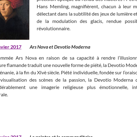
Hans Memling, magnifièrent, chacun à leur ma
délectant dans la subtilité des jeux de lumière e
de la modulation des glacis, rendue possi
révolutionnaire.
nvier 2017
Ars Nova et Devotio Moderna
mmée Ars Nova en raison de sa capacité à rendre l’illusionn
ure flamande traduit une nouvelle forme de piété, la Devotio Mod
nanie, à la fin du XIvè siècle. Piété individuelle, fondée sur l’orai
 visualisation des scènes de la passion, la Devotio Moderna di
dérablement une imagerie religieuse plus émotionnelle, i
ale.
nvier 2017
Le peintre et le commanditair