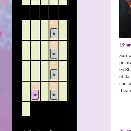
lun
mar
mer
jeu
ven
sam
dim
1
2
3
4
6
7
8
5
9
10
11
13
14
15
12
19 ja
Surno
peint
16
17
18
20
21
22
19
en Rhé
et la
consi
23
25
27
28
29
24
26
théâtr
30
26 ja