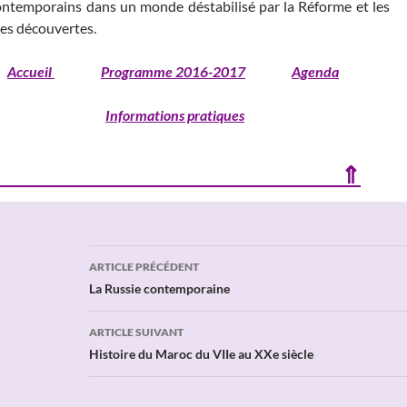
ontemporains dans un monde déstabilisé par la Réforme et les
es découvertes.
Accueil
Programme 2016-2017
Agenda
Informations pratiques
⇑
Navigation
ARTICLE PRÉCÉDENT
des
La Russie contemporaine
articles
ARTICLE SUIVANT
Histoire du Maroc du VIIe au XXe siècle