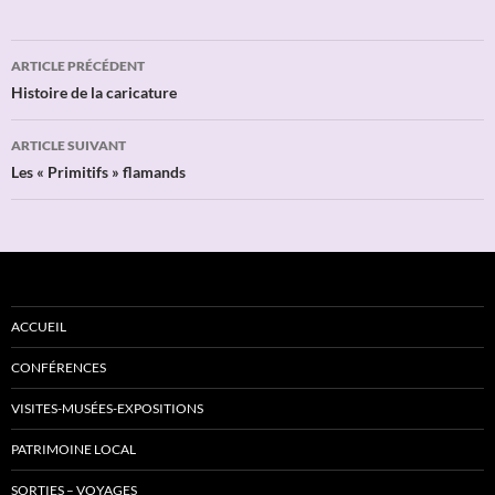
Navigation
ARTICLE PRÉCÉDENT
des
Histoire de la caricature
articles
ARTICLE SUIVANT
Les « Primitifs » flamands
ACCUEIL
CONFÉRENCES
VISITES-MUSÉES-EXPOSITIONS
PATRIMOINE LOCAL
SORTIES – VOYAGES