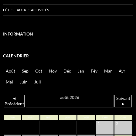
FÊTES – AUTRES ACTIVITÉS
INFORMATION
CALENDRIER
Août
Sep
Oct
Nov
Déc
Jan
Fév
Mar
Avr
Mai
Juin
Juil
août 2026
◄
Suivant
Précédent
►
lun
mar
mer
jeu
ven
sam
dim
1
2