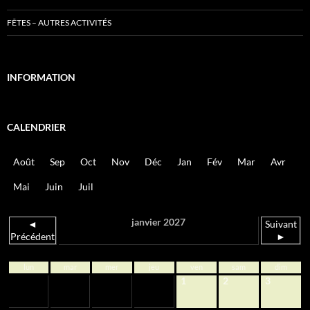
FÊTES – AUTRES ACTIVITÉS
INFORMATION
CALENDRIER
Août
Sep
Oct
Nov
Déc
Jan
Fév
Mar
Avr
Mai
Juin
Juil
janvier 2027
◄
Suivant
Précédent
►
lun
mar
mer
jeu
ven
sam
dim
1
2
3