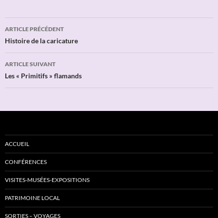
Navigation
ARTICLE PRÉCÉDENT
des
Histoire de la caricature
articles
ARTICLE SUIVANT
Les « Primitifs » flamands
ACCUEIL
CONFÉRENCES
VISITES-MUSÉES-EXPOSITIONS
PATRIMOINE LOCAL
SORTIES – VOYAGES