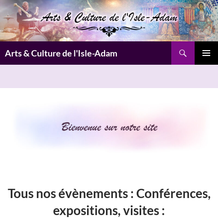
Aller
au
contenu
Recherche
Arts & Culture de l'Isle-Adam
MENU
PRINCI
Tous nos évènements :
Conférences,
expositions, visites
: