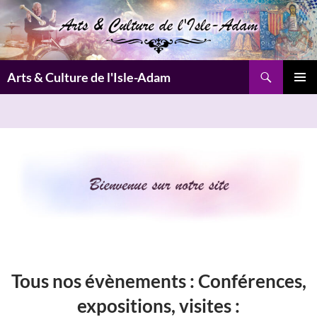
Aller
au
contenu
Recherche
Arts & Culture de l'Isle-Adam
MENU
PRINCI
Tous nos évènements :
Conférences,
expositions, visites
: