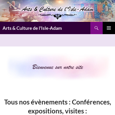
Aller
au
contenu
Recherche
Arts & Culture de l'Isle-Adam
MENU
PRINCI
Tous nos évènements :
Conférences,
expositions, visites
: