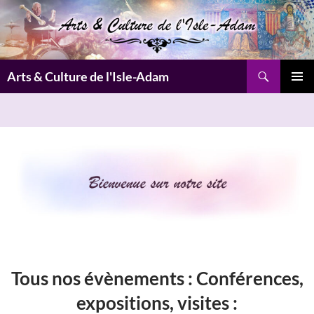
Aller
au
contenu
Recherche
Arts & Culture de l'Isle-Adam
MENU
PRINCI
Tous nos évènements :
Conférences,
expositions, visites
: