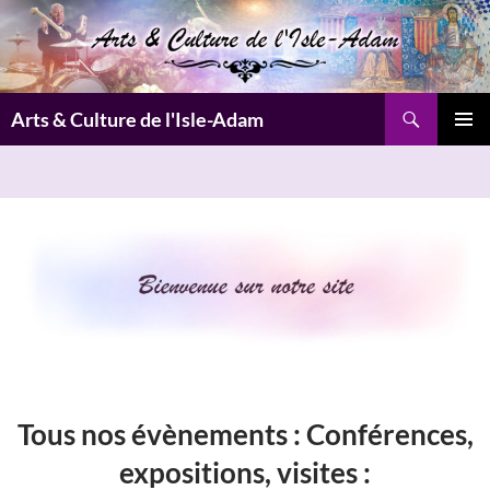
Aller
au
contenu
Recherche
Arts & Culture de l'Isle-Adam
MENU
PRINCI
Tous nos évènements :
Conférences,
expositions, visites
: