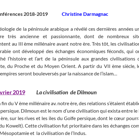
nférences 2018-2019
Christine Darmagnac
héologie de la péninsule arabique a révélé ces dernières années u
oire très ancienne et passionnante, dont de nombreux sit
ent au III ème millénaire avant notre ère. Très tôt, les civilisatio
Arabie ont développé des échanges économiques féconds, qui o
ché l’histoire et l’art de la péninsule aux grandes civilisations 
pte, du Proche et du Moyen Orient. A partir du VII ème siècle, l
 empires seront bouleversés par la naissance de l’islam…
évrier 2019
La civilisation de Dilmoun
 fin du V ème millénaire av. notre ère, des relations s’étaient étab
persique. Dilmoun est le nom d’une civilisation qui exista entre le I
ère, sur les rives et les iles du Golfe persique, dont le cœur pourr
du Koweït). Cette civilisation fut prioritaire dans les échanges com
Mésopotamie et la civilisation de l’Indus.