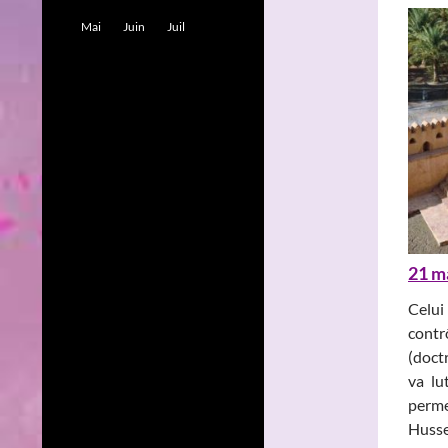
Mai
Juin
Juil
21 m
Celui
contr
(doctr
va lu
perme
Husse