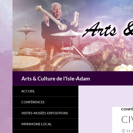
Aller
au
contenu
Recherche
Arts & Culture de l'Isle-Adam
ACCUEIL
CONFÉRENCES
CONFÉ
VISITES-MUSÉES-EXPOSITIONS
CI
PATRIMOINE LOCAL
31 