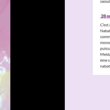
saoud
28 m
C’est
Nabat
comme
monop
puiss
Meidan
ème si
nabat