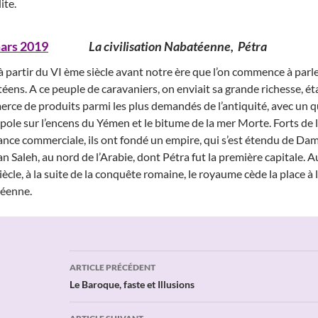
ite.
ars 2019
La civilisation Nabatéenne, Pétra
 à partir du VI ème siècle avant notre ère que l’on commence à parl
éens. A ce peuple de caravaniers, on enviait sa grande richesse, ét
rce de produits parmi les plus demandés de l’antiquité, avec un q
ole sur l’encens du Yémen et le bitume de la mer Morte. Forts de 
ance commerciale, ils ont fondé un empire, qui s’est étendu de Dama
 Saleh, au nord de l’Arabie, dont Pétra fut la première capitale. A
ècle, à la suite de la conquête romaine, le royaume cède la place à 
éenne.
Navigation
ARTICLE PRÉCÉDENT
des
Le Baroque, faste et Illusions
articles