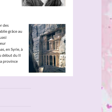
er des
ablie grâce au
uasi
leur
s, en Syrie, à
u début du II
la province