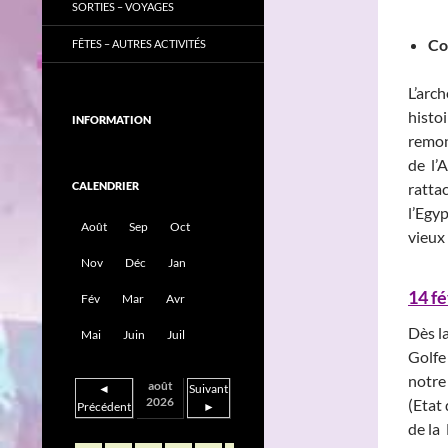
SORTIES – VOYAGES
Co
FÊTES – AUTRES ACTIVITÉS
L’arc
hist
INFORMATION
remont
de l’
CALENDRIER
ratta
l’Egy
Août
Sep
Oct
vieux
Nov
Déc
Jan
14 f
Fév
Mar
Avr
Dès la
Mai
Juin
Juil
Golfe 
notre 
août
◄
Suivant
2026
(Etat 
Précédent
►
de la 