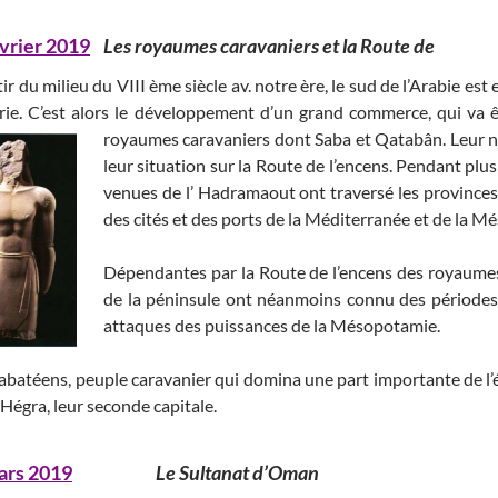
évrier 2019
Les royaumes caravaniers et la Route de
_______
ir du milieu du VIII ème siècle av. notre ère, le sud de l’Arabie est 
yrie. C’est alors le développement d’un grand commerce, qui va 
royaumes caravaniers dont Saba et Qatabân.
Leur n
leur situation sur la Route de l’encens. Pendant plu
venues de l’ Hadramaout ont traversé les provinces 
des cités et des ports de la Méditerranée et de la M
Dépendantes par la Route de l’encens des royaumes 
de la péninsule ont néanmoins connu des périodes f
attaques des puissances de la Mésopotamie.
abatéens, peuple caravanier qui domina une part importante de l’
’Hégra, leur seconde capitale.
ars 2019
Le Sultanat d’Oman