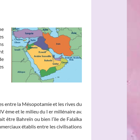
ne
es
ns
nt
de
es
lies entre la Mésopotamie et les rives du
V ème et le milieu du I er millénaire av.
ait être Bahreïn ou bien l’ile de Falaïka
merciaux établis entre les civilisations