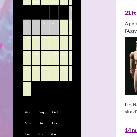
lun
mar
mer
jeu
ven
sam
dim
1
2
21 f
7
8
9
A part
3
4
5
6
l’Ass
10
11
12
13
14
15
16
17
18
19
20
21
22
23
24
25
26
27
28
29
30
31
Les N
site d
Août
Sep
Oct
Nov
Déc
Jan
14 m
Fév
Mar
Avr