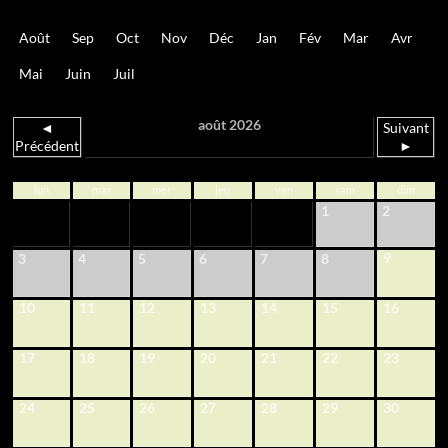
Août
Sep
Oct
Nov
Déc
Jan
Fév
Mar
Avr
Mai
Juin
Juil
août 2026
◄
Suivant
Précédent
►
lun
mar
mer
jeu
ven
sam
dim
1
2
9
3
4
5
6
7
8
10
11
12
13
14
15
16
17
18
19
20
21
22
23
24
25
26
27
28
29
30