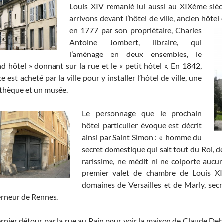
Louis XIV remanié lui aussi au XIXème sièc
arrivons devant l’hôtel de ville, ancien hôtel
en 1777 par son propriétaire,
Charles
Antoine Jombert, libraire, qui
l’aménage en deux ensembles, le
nd hôtel » donnant sur la rue et le « petit hôtel ». En 1842,
ice est acheté par la ville pour y installer l’hôtel de ville, une
othèque et un musée.
Le personnage que le prochain
hôtel particulier évoque est décrit
ainsi par Saint Simon : « homme du
secret domestique qui sait tout du Roi, de 
rarissime, ne médit ni ne colporte aucun
premier valet de chambre de Louis XI
domaines de Versailles et de Marly, secr
rneur de Rennes.
rnier détour par la rue au Pain pour voir la maison de Claude De