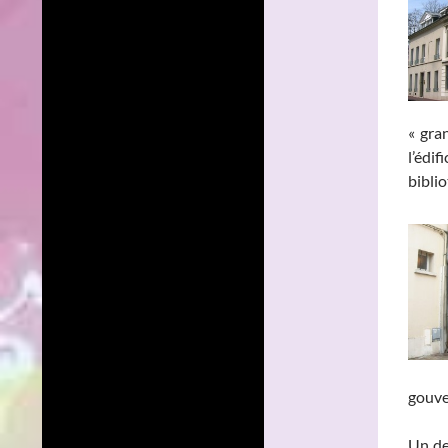
« gra
l’édif
bibli
gouve
Un de