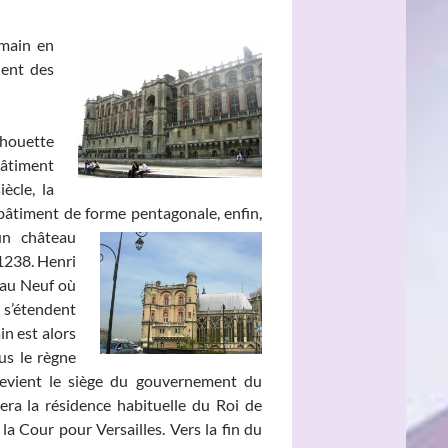
main en
uent des
houette
bâtiment
ècle, la
n bâtiment de forme pentagonale, enfin,
 un
château
 1238. Henri
eau Neuf où
 s’étendent
in est alors
us le règne
devient le siège du gouvernement du
ra la résidence habituelle du Roi de
a Cour pour Versailles. Vers la fin du