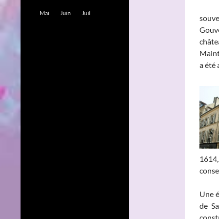
Mai
Juin
Juil
souve
Gouve
châte
Maint
a été
1614,
conse
Une é
de Sa
const