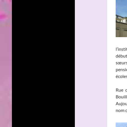
l’ins
début
sœurs
pensi
école
Rue 
Bouil
Aujou
nom d