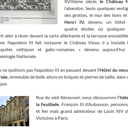
XVIIIème siècle,
le Château 
l’abandon. Seuls quelques vestig
des grottes, le mur des lions et
Henri
IV,
devenu un hôtel r
quatre étoiles où quelques
nt aller à rêver devant la carte alléchante et la terrasse ensoleil
ine. Napoléon III fait restaurer le Château Vieux, il y installe
tiquités celtiques et gallo-romaines » devenu aujourd’hu
héologie Nationale.
 ne quittons pas Napoléon III en passant devant
l’Hôtel du mess
iale,
immeuble de belle allure en briques et pierres de taille, dans 
que.
Rue du vieil Abreuvoir, nous découvrons
l’hôt
la Feuillade
, François III d’Aubusson, personn
et fier mais grand admirateur de Louis XIV do
Victoires à Paris.