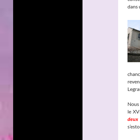
dans 
chanc
reven
Legra
Nous 
le XV
deux 
s’esto