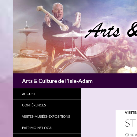
Aller
au
contenu
Recherche
Arts & Culture de l'Isle-Adam
ACCUEIL
CONFÉRENCES
VISITE
VISITES-MUSÉES-EXPOSITIONS
ST
PATRIMOINE LOCAL
10 