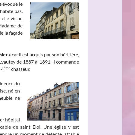
e évoque le
’habite pas.
lle vit au
e Madame de
e la façade
sier
» car il est acquis par son héritière,
al Lyautey de 1887 à 1891, il commande
ème
 4
chasseur.
sidence du
se, né en
meuble ne
er hôpital
cable de saint Eloi. Une église y est
 prendre un moment de détente, attablé