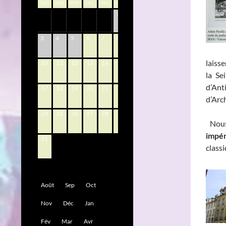
lun
mar
mer
jeu
ven
sam
dim
1
2
6
7
8
9
3
4
5
laisse
10
11
12
13
14
15
16
la Se
d’An
17
18
19
20
21
22
23
d’Arc
24
25
26
27
28
29
30
Nous
impér
31
classi
Août
Sep
Oct
Nov
Déc
Jan
Fév
Mar
Avr