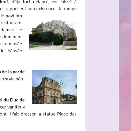
Neuf
, déjà fort délabré, est laissé à
es rappellent son existence : la rampe
 le
pavillon
estaurant
 dames se
lée dominant
 le « musée
i le Musée
 de la garde
un style néo-
el du Duc de
age vaniteux
nt il fait dresser la statue Place des