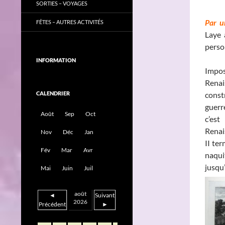
SORTIES – VOYAGES
Par u
FÊTES – AUTRES ACTIVITÉS
Laye 
perso
INFORMATION
Impo
Renai
CALENDRIER
const
guerr
Août
Sep
Oct
c’est
Renai
Nov
Déc
Jan
II te
Fév
Mar
Avr
naqui
jusqu
Mai
Juin
Juil
août
◄
Suivant
2026
Précédent
►