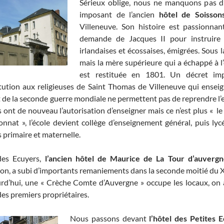
Sérieux oblige, nous ne manquons pas d’
imposant de l’ancien
hôtel de Soisson
Villeneuve. Son histoire est passionnan
demande de Jacques II pour instruire l
irlandaises et écossaises, émigrées. Sous l
mais la mère supérieure qui a échappé à 
est restituée en 1801. Un décret imp
titution aux religieuses de Saint Thomas de Villeneuve qui ensei
 de la seconde guerre mondiale ne permettent pas de reprendre l
 ont de nouveau l’autorisation d’enseigner mais ce n’est plus « le
onnat », l’école devient collège d’enseignement général, puis lyc
s primaire et maternelle.
d
es Ecuyers,
l’ancien hôtel de Maurice de La Tour d’auvergn
lon, a subi d’importants remaniements dans la seconde moitié du X
rd’hui, une « Crèche Comte d’Auvergne » occupe les locaux, on 
es premiers propriétaires.
Nous passons devant
l’hôtel des Petites E