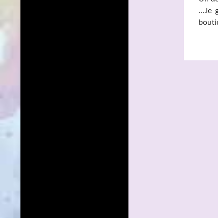
….le 
boutiq