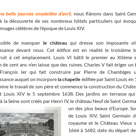
ne belle journée ensoleillée d’avril
,
nous flânons dans Saint Ger
à la découverte de ses nombreux hôtels particuliers qui évoq
nnages célèbres de l’époque de Louis XIV.
ssible de manquer
le château
qui dresse son imposante sil
ssance devant nous. Cet édifice est en réalité le troisième 
ruit à cet emplacement. Louis VI bâtit le premier au XIIème si
e de cent ans n’en laisse que des ruines. Charles V fait ériger u
 François Ier qui fait construire par Pierre de Chambiges
ssance auquel on incorpore
la chapelle
édifiée par Saint Louis en
rmine le travail de son père et commence la construction du Chât
t Louis XIV le 5 septembre 1638. Des jardins en terrasse qui
’à la Seine sont créés par Henri IV, le château Neuf de Saint Germa
un des plus beaux d’Europe.
So
de Louis XIV, Saint Germain 
royaume et le Château Vieux se
1666 à 1682, date du départ de l