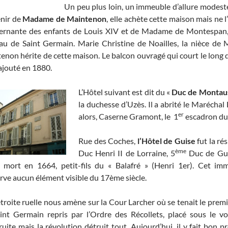
Un peu plus loin, un immeuble d’allure modest
nir de
Madame de Maintenon
, elle achète cette maison mais ne l
rnante des enfants de Louis XIV et de Madame de Montespan, e
au de Saint Germain. Marie Christine de Noailles, la nièce d
enon hérite de cette maison. Le balcon ouvragé qui court le long d
 ajouté en 1880.
L’Hôtel suivant est dit du «
Duc de Montau
la duchesse d’Uzès. Il a abrité le Maréch
er
alors, Caserne Gramont, le 1
escadron du
Rue des Coches,
l’Hôtel de Guise
fut la ré
ème
Duc Henri II de Lorraine, 5
Duc de Gui
 mort en 1664, petit-fils du « Balafré » (Henri 1er). Cet im
rve aucun élément visible du 17ème siècle.
troite ruelle nous amène sur la Cour Larcher où se tenait le premi
int Germain repris par l’Ordre des Récollets, placé sous le vo
ruite mais la révolution détruit tout. Aujourd’hui, il y fait bon