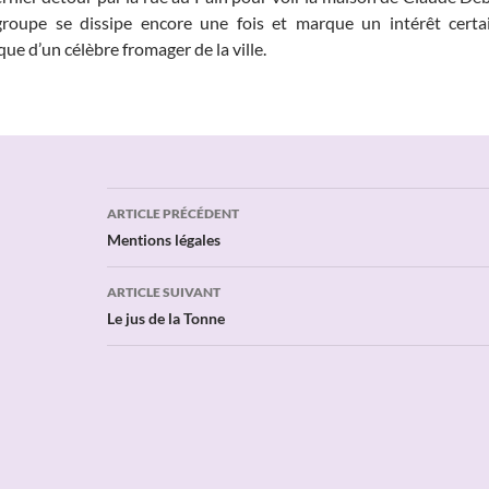
groupe se dissipe encore une fois et marque un intérêt certa
ue d’un célèbre fromager de la ville.
Navigation
ARTICLE PRÉCÉDENT
des
Mentions légales
articles
ARTICLE SUIVANT
Le jus de la Tonne