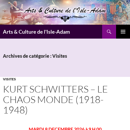
Aller
au
contenu
Recherche
Arts & Culture de l'Isle-Adam
MENU
PRINCI
Archives de catégorie : Visites
VISITES
KURT SCHWITTERS – LE
CHAOS MONDE (1918-
1948)
MARDI 8 DECEMBRE 2026 à 9 H 00