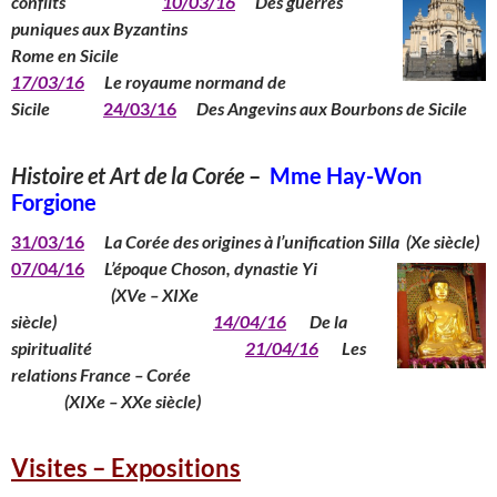
conflits
10/03/16
Des guerres
puniques aux Byzantins
Rome en Sicile
17/03/16
Le royaume normand de
Sicile
24/03/16
Des Angevins aux Bourbons de Sicile
Histoire et Art de la Corée
–
Mme Hay-Won
Forgione
31/03/16
La Corée des origines à l’unification Silla (Xe siècle)
07/04/16
L’époque Choson, dynastie Yi
(XVe – XIXe
siècle)
14/04/16
De la
spiritualité
21/04/16
Les
relations France – Corée
(XIXe – XXe siècle)
Visites – Expositions