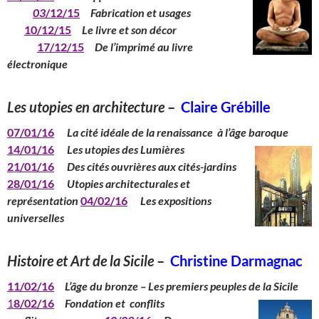
03
/12/15
Fabrication et usages
10/12/15
Le livre et son décor
17/12/15
De l’imprimé au livre
électronique
Les utopies en architecture
–
Claire Grébille
07/01/16
La cité idéale de la renaissance à l’âge baroque
14/01/16
Les utopies des Lumières
21/01/16
Des cités ouvrières aux cités-jardins
28/01/16
Utopies architecturales et
représentation
04/02/16
Les expositions
universelles
Histoire et Art de la Sicile
–
Christine Darmagnac
11/02/16
L’âge du bronze – Les premiers peuples de la Sicile
1
8/02/16
Fondation et conflits