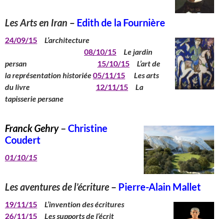
Les Arts en Iran
–
Edith de la Fournière
24/09/15
L’architecture
08/10/15
Le jardin
persan
15/10/15
L’art de
la représentation historiée
05/11/15
Les arts
du livre
12/11/15
La
tapisserie persane
Franck Gehry
–
Christine
Coudert
01/10/15
Les aventures de l’écriture
–
Pierre-Alain Mallet
19/11/15
L’invention des écritures
26/11/15
Les supports de l’écrit