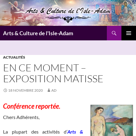
Aller
au
contenu
Recherche
Arts & Culture de l'Isle-Adam
MENU
PRINCI
ACTUALITÉS
EN CE MOMENT –
EXPOSITION MATISSE
18 NOVEMBRE 2020
AD
Conférence reportée.
Chers Adhérents,
La plupart des activités d’
Arts &