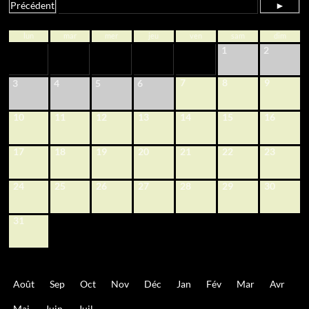
Précédent
►
lun
mar
mer
jeu
ven
sam
dim
1
2
7
8
9
3
4
5
6
10
11
12
13
14
15
16
17
18
19
20
21
22
23
24
25
26
27
28
29
30
31
Août
Sep
Oct
Nov
Déc
Jan
Fév
Mar
Avr
Mai
Juin
Juil