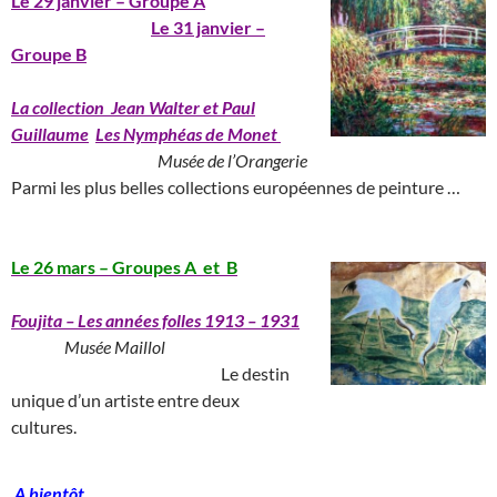
Le 29 janvier – Groupe A
____________________
Le 31 janvier –
Groupe B
La collection Jean Walter et Paul
Guillaume
Les Nymphéas de Monet
_____________________
Musée de l’Orangerie
_______________________
Parmi les plus belles collections européennes de peinture …
____________________________
__________________________
Le 26 mars – Groupes A et B
Foujita
– Les années folles 1913 – 1931
_______
Musée Maillol
______________________________
Le destin
unique d’un artiste entre deux
cultures.
A bientôt …