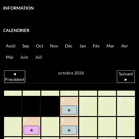
INFORMATION
CALENDRIER
Août
Sep
Oct
Nov
Déc
Jan
Fév
Mar
Avr
Mai
Juin
Juil
octobre 2026
◄
Suivant
Précédent
►
lun
mar
mer
jeu
ven
sam
dim
2
3
4
1
5
7
9
10
11
6
8