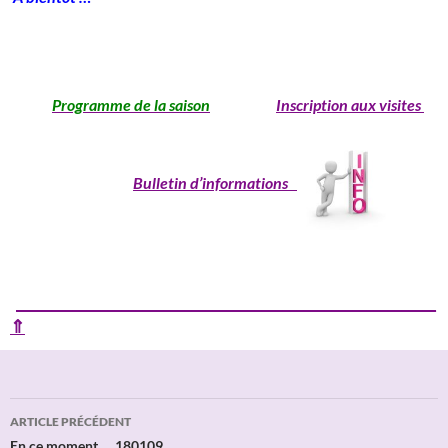
_______________________________________________________________________
___
Programme de la saison
Inscription aux visites
Bulletin d’informations
____________________________________________________________
⇑
Navigation
ARTICLE PRÉCÉDENT
En ce moment … 180109