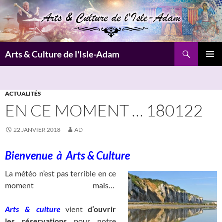
Aller
au
contenu
Recherche
Arts & Culture de l'Isle-Adam
MENU
PRINCI
ACTUALITÉS
EN CE MOMENT … 180122
22 JANVIER 2018
AD
Bienvenue à
Arts & Culture
La météo n’est pas terrible en ce
moment mais…
_____________________
Arts
__
&
__
culture
vient
d’ouvrir
les réservations
pour notre